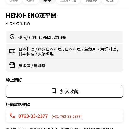
HENOHENO茂平爺
へのへの茂平爺
礪波/五個山
,
高岡
,
富山縣
日本料理
/
各類日本料理
,
日本料理
/
生魚片、海鮮料理
,
日本料理
/
火鍋料理
居酒屋
/
居酒屋
線上預訂
加入收藏
店舖電話號碼
0763-33-2377
(+81-763-33-2377)