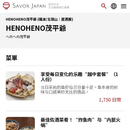
HENOHENO茂平爺 (礪波/五個山｜居酒屋)
HENOHENO茂平爺
へのへの茂平爺
菜單
享受每日变化的乐趣“越中套餐”（1
人份）
当日采购的鱼虾仙贝分量十足。鱼本身的鲜
味与口感美妙无比的逸品。
1,750 日幣
最佳佐酒菜肴！“炸鱼肉”与“内脏火
锅”