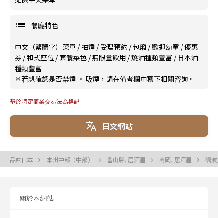
餐廳特色
中文（繁體字）菜單
/
抽煙
/
受理預約
/
包廂
/
歡迎幼童
/
優惠
券
/
和式座位
/
套餐菜色
/
無限量飲用
/
燒酒種類豐富
/
日本酒
種類豐富
※若想確認是否禁煙 · 吸煙，請在備考欄中寫下相關咨詢。
基於特定商業交易法為標記
日文網站
品味日本
本州中部（中部）
富山縣, 居酒屋
高岡, 居酒屋
礪波
關於本網站