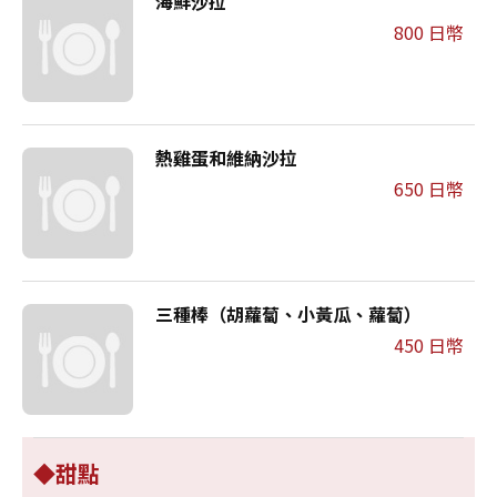
海鮮沙拉
800 日幣
熱雞蛋和維納沙拉
650 日幣
三種棒（胡蘿蔔、小黃瓜、蘿蔔）
450 日幣
◆甜點