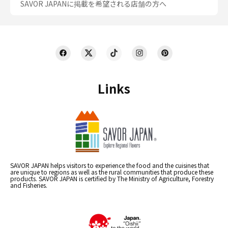
SAVOR JAPANに掲載を希望される店舗の方へ
Links
SAVOR JAPAN helps visitors to experience the food and the cuisines that
are unique to regions as well as the rural communities that produce these
products. SAVOR JAPAN is certified by The Ministry of Agriculture, Forestry
and Fisheries.