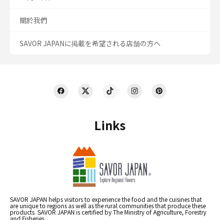
關於我們
SAVOR JAPANに掲載を希望される店舗の方へ
Links
SAVOR JAPAN helps visitors to experience the food and the cuisines that
are unique to regions as well as the rural communities that produce these
products. SAVOR JAPAN is certified by The Ministry of Agriculture, Forestry
and Fisheries.