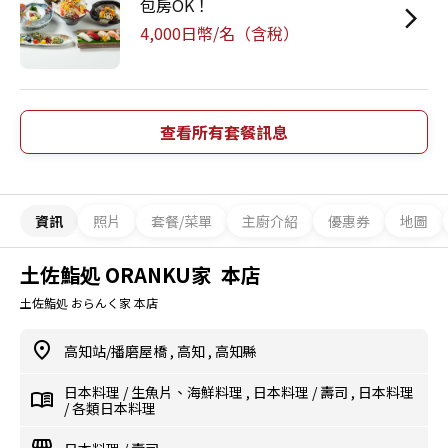
包房OK！
4,000日幣/名（含稅）
查看所有套餐訊息
資訊
照片
套餐/菜單
主廚介紹
優惠券
地圖
土佐鮨処 ORANKU家 本店
土佐鮨処 おらんく家 本店
高知站/播磨屋橋
,
高知
,
高知縣
日本料理
/
生魚片、海鮮料理
,
日本料理
/
壽司
,
日本料理
/
各類日本料理