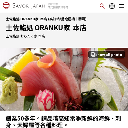
土佐鮨処 ORANKU家 本店 (高知站/播磨屋橋｜壽司)
土佐鮨処 ORANKU家 本店
土佐鮨処 おらんく家 本店
show all photo
創業50多年。請品嚐高知當季新鮮的海鮮、刺
身、天婦羅等各種料理。