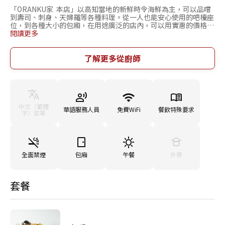
「ORANKU家 本店」以高知當地的新鮮時令海鮮為主，可以品嚐
到壽司、刺身、天婦羅等各種料理。從一人也能安心使用的吧檯座
位，到各種大小的包廂，在用途廣泛的店內，可以用實惠的價格品
嚐到高知近海捕獲的時令海鮮。店內根據季節準備了壽司、刺身、
閱讀更多
天婦羅等各式料理，以及高知才有的豪邁地用稻草炙烤鮮度超群的
「鰹魚稻草半敲燒」等鄉土料理。飲料方面提供了高知當地酒到特
色竹酒等各種選擇，不僅是來自本縣內外的客人，也歡迎海外的遊
了解更多從廚師
客前來。
中文（繁體
華語服務人員
免費WiFi
餐飲特殊要求
字）菜單
全面禁煙
包廂
午餐
外帶
套餐