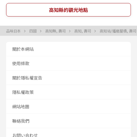
高知縣的觀光地點
品味日本
四國
高知縣, 壽司
高知, 壽司
高知站/播磨屋橋, 壽
關於本網站
使用條款
關於隱私權宣告
隱私權政策
網站地圖
聯絡我們
お問い合わせ