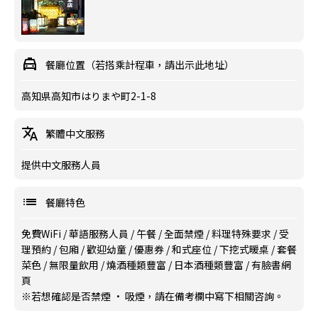
餐廳位置（若搭乘計程車，請出示此地址）
高知県高知市はりまや町2-1-8
繁體中文服務
提供中文服務人員
餐廳特色
免費WiFi
/
華語服務人員
/
午餐
/
全面禁煙
/
料理特殊要求
/
受
理預約
/
包廂
/
歡迎幼童
/
優惠券
/
和式座位
/
下挖式暖桌
/
套餐
菜色
/
無限量飲用
/
燒酒種類豐富
/
日本酒種類豐富
/
有臉書網
頁
※若想確認是否禁煙 · 吸煙，請在備考欄中寫下相關咨詢。