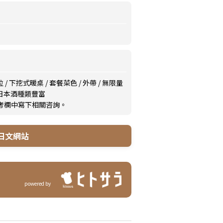
位
/
下挖式暖桌
/
套餐菜色
/
外帶
/
無限量
日本酒種類豐富
備考欄中寫下相關咨詢。
日文網站
powered by