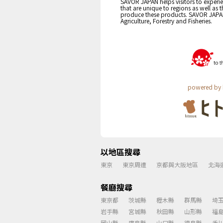
SAVOR JAPAN helps visitors to experie
that are unique to regions as well as 
produce these products. SAVOR JAPAN i
Agriculture, Forestry and Fisheries.
powered by 
以地區搜尋
東京
東京周遭
京都與大阪地區
北海
餐廳搜尋
東京都
茨城縣
櫪木縣
群馬縣
埼
岩手縣
宮城縣
秋田縣
山形縣
福
岡山縣
廣島縣
山口縣
德島縣
香