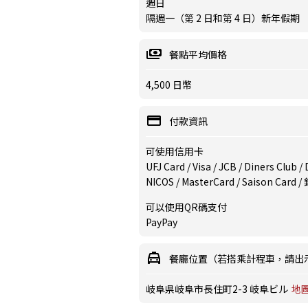
週日
隔週一（第 2 日和第 4 日）新年假期
餐點平均價格
4,500 日幣
付款資訊
可使用信用卡
UFJ Card / Visa / JCB / Diners Club 
NICOS / MasterCard / Saison Card 
可以使用QR碼支付
PayPay
餐廳位置（若搭乘計程車，請出
岐阜県岐阜市長住町2-3 岐阜ビル
地