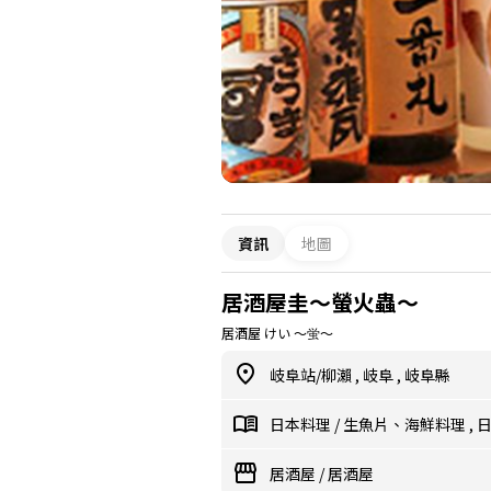
資訊
地圖
居酒屋圭〜螢火蟲〜
居酒屋 けい ～蛍～
岐阜站/柳瀨
,
岐阜
,
岐阜縣
日本料理
/
生魚片、海鮮料理
,
居酒屋
/
居酒屋