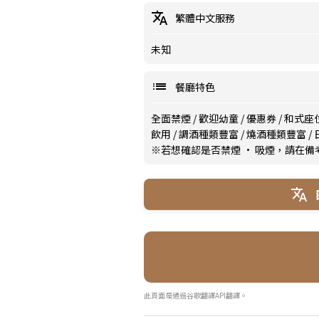
繁體中文服務
未知
餐廳特色
全面禁煙
/
歡迎幼童
/
優惠券
/
和式座
飲用
/
調酒種類豐富
/
燒酒種類豐富
/
※若想確認是否禁煙 · 吸煙，請在
此頁面是通過谷歌翻譯API翻譯。