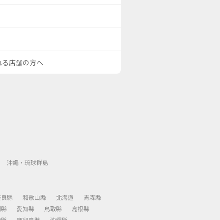
される店舗の方へ
沖繩・琉球群島
奈良縣
和歌山縣
北海道
青森縣
岡縣
愛知縣
鳥取縣
島根縣
崎縣
鹿兒島縣
沖繩縣