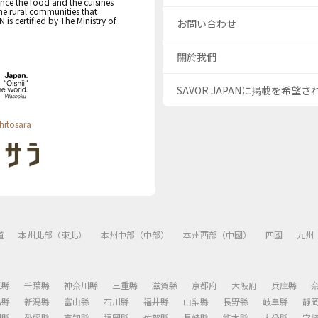
nce the food and the cuisines
the rural communities that
s certified by The Ministry of
お問い合わせ
關於我們
SAVOR JAPANに掲載を希望
hitosara
道
本州北部（東北）
本州中部（中部）
本州西部（中國）
四國
九州
玉縣
千葉縣
神奈川縣
三重縣
滋賀縣
京都府
大阪府
兵庫縣
島縣
新潟縣
富山縣
石川縣
福井縣
山梨縣
長野縣
岐阜縣
靜
川縣
愛媛縣
高知縣
福岡縣
佐賀縣
長崎縣
熊本縣
大分縣
宮