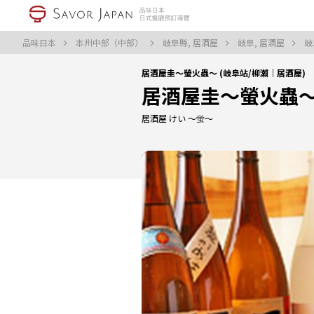
品味日本
本州中部（中部）
岐阜縣, 居酒屋
岐阜, 居酒屋
岐
居酒屋圭〜螢火蟲〜 (岐阜站/柳瀨｜居酒屋)
居酒屋圭〜螢火蟲
居酒屋 けい ～蛍～