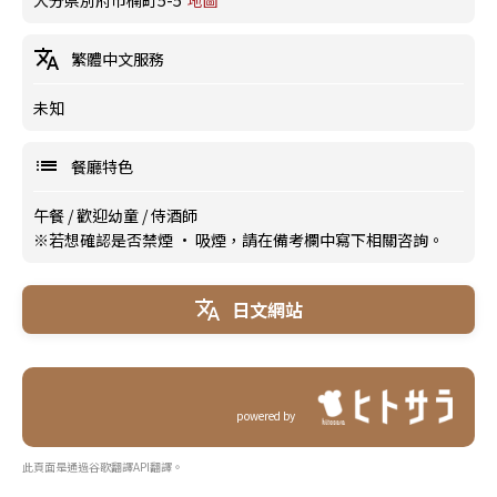
大分県別府市楠町5-5
地圖
繁體中文服務
未知
餐廳特色
午餐
/
歡迎幼童
/
侍酒師
※若想確認是否禁煙 · 吸煙，請在備考欄中寫下相關咨詢。
日文網站
powered by
此頁面是通過谷歌翻譯API翻譯。