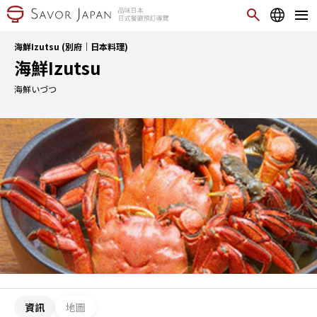
海鮮Izutsu (別府｜日本料理)
海鮮Izutsu
海鮮いづつ
資訊
地圖