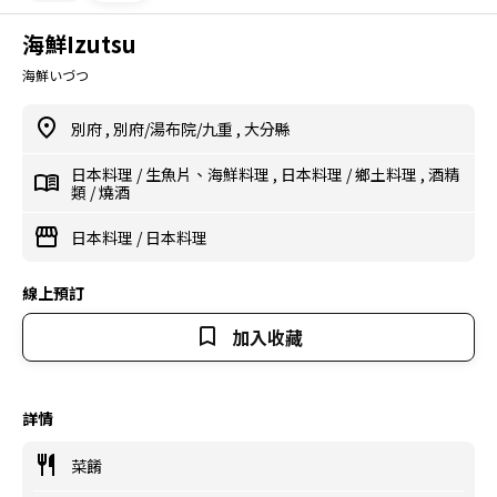
海鮮Izutsu
海鮮いづつ
別府
,
別府/湯布院/九重
,
大分縣
日本料理
/
生魚片、海鮮料理
,
日本料理
/
鄉土料理
,
酒精
類
/
燒酒
日本料理
/
日本料理
線上預訂
加入收藏
詳情
菜餚