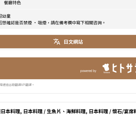
餐廳特色
迎幼童
若想確認是否禁煙 · 吸煙，請在備考欄中寫下相關咨詢。
日文網站
powered by
是通過谷歌翻譯API翻譯。
類日本料理, 日本料理 / 生魚片、海鮮料理, 日本料理 / 懷石/