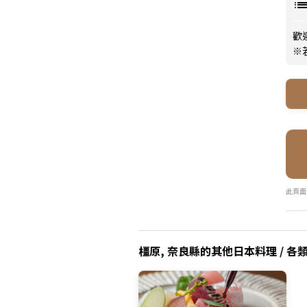
歡
※
此頁面
橿原, 奈良縣的其他日本料理 / 各