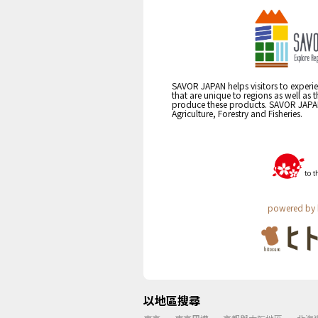
SAVOR JAPAN helps visitors to experie
that are unique to regions as well as 
produce these products. SAVOR JAPAN i
Agriculture, Forestry and Fisheries.
powered by 
以地區搜尋