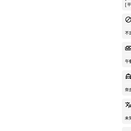
[ 
不
午餐
奈
未