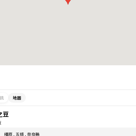
訊
地圖
之豆
豆
橿原
,
五條
,
奈良縣