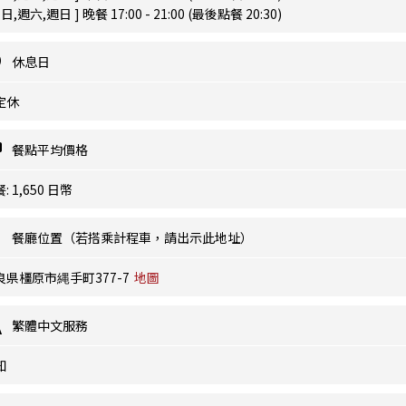
平日,週六,週日 ] 晚餐 17:00 - 21:00 (最後點餐 20:30)
休息日
定休
餐點平均價格
: 1,650 日幣
餐廳位置（若搭乘計程車，請出示此地址）
良県橿原市縄手町377-7
地圖
繁體中文服務
知