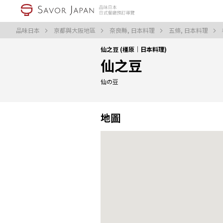
品味日本
京都與大阪地區
奈良縣, 日本料理
五條, 日本料理
仙之豆 (橿原｜日本料理)
仙之豆
仙の豆
地圖