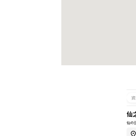
資
仙
仙の