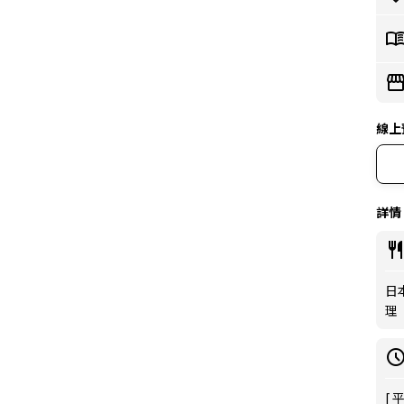
線上
詳情
日
理
[ 