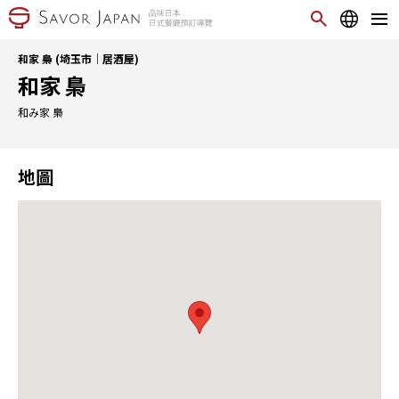
和家 梟 (埼玉市｜居酒屋)
和家 梟
和み家 梟
地圖