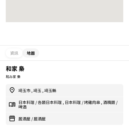
資訊
地圖
和家 梟
和み家 梟
埼玉市
,
埼玉
,
埼玉縣
日本料理
/
各類日本料理
,
日本料理
/
烤雞肉串
,
酒精類
/
啤酒
居酒屋
/
居酒屋