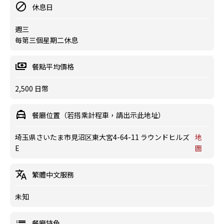
休息日
週三
每第三個星期二休息
餐點平均價格
2,500 日幣
餐廳位置（若搭乘計程車，請出示此地址）
埼玉県さいたま市見沼区東大宮4-64-11 ラウンドヒルズ
地
E
圖
繁體中文服務
未知
餐廳特色