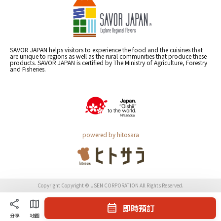
SAVOR JAPAN helps visitors to experience the food and the cuisines that
are unique to regions as well as the rural communities that produce these
products. SAVOR JAPAN is certified by The Ministry of Agriculture, Forestry
and Fisheries.
powered by hitosara
Copyright Copyright © USEN CORPORATION All Rights Reserved.
即時預訂
分享
地圖