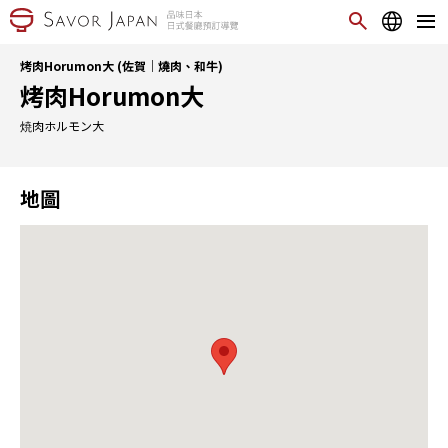
烤肉Horumon大 (佐賀｜燒肉、和牛)
烤肉Horumon大
焼肉ホルモン大
地圖