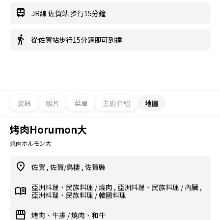
JR線 佐賀站 步行15分鐘
從佐賀站步行15分鐘即可到達
資訊
照片
菜單
主廚介紹
地圖
烤肉Horumon大
焼肉ホルモン大
佐賀
,
佐賀/鳥棲
,
佐賀縣
亞洲料理、民族料理
/
燒肉
,
亞洲料理、民族料理
/
內臟
,
亞洲料理、民族料理
/
韓國料理
烤肉、牛排
/
燒肉、和牛