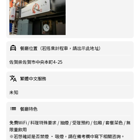
餐廳位置（若搭乘計程車，請出示此地址）
佐賀県佐賀市中央本町4-25
繁體中文服務
未知
餐廳特色
免費WiFi
/
料理特殊要求
/
抽煙
/
受理預約
/
包廂
/
套餐菜色
/
無
限量飲用
※若想確認是否禁煙 · 吸煙，請在備考欄中寫下相關咨詢。