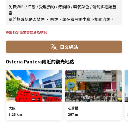
免費WiFi
/
午餐
/
受理預約
/
侍酒師
/
套餐菜色
/
葡萄酒種類豐
富
※若想確認是否禁煙 · 吸煙，請在備考欄中寫下相關咨詢。
基於特定商業交易法為標記
日文網站
Osteria Pantera附近的觀光地點
大阪
心齋橋
3.25 km
267 m