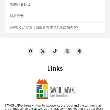
お問い合わせ
關於我們
SAVOR JAPANに掲載を希望される店舗の方へ
Links
SAVOR JAPAN helps visitors to experience the food and the cuisines that
are unique to regions as well as the rural communities that produce these