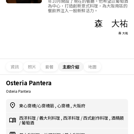
年10月開設了現在的餐廳。他希望以葡萄酒
為中心，打造創新意式料理，為大阪南區的
餐飲界注入一股新鮮活力。
森 大祐
森 大祐
資訊
照片
套餐
主廚介紹
地圖
Osteria Pantera
Osteria Pantera
東心齋橋/心齋橋筋
,
心齋橋
,
大阪府
西洋料理
/
義大利料理
,
西洋料理
/
西式創作料理
,
酒精類
/
葡萄酒