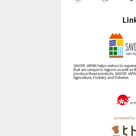
Lin
SAVOR JAPAN helps visitors to experie
that are unique to regions as well as 
produce these products. SAVOR JAPAN i
Agriculture, Forestry and Fisheries.
powered by 