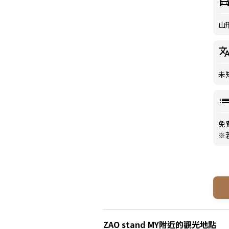
山
未
免費
※
ZAO stand MY附近的觀光地點