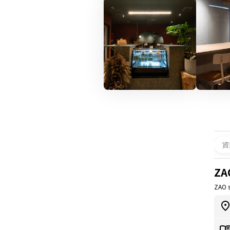
資
ZA
ZAO 