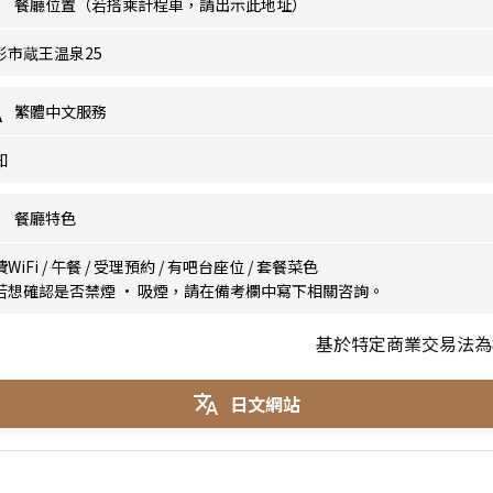
餐廳位置（若搭乘計程車，請出示此地址）
形市蔵王温泉25
繁體中文服務
知
餐廳特色
WiFi
/
午餐
/
受理預約
/
有吧台座位
/
套餐菜色
若想確認是否禁煙 · 吸煙，請在備考欄中寫下相關咨詢。
基於特定商業交易法為
日文網站