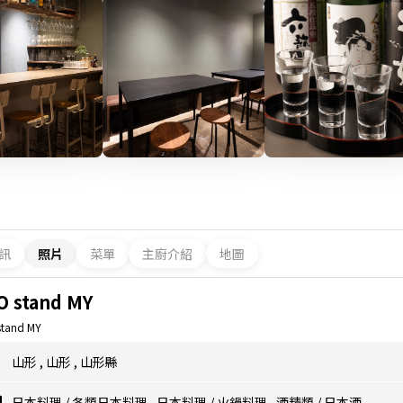
訊
照片
菜單
主廚介紹
地圖
O stand MY
stand MY
山形
,
山形
,
山形縣
日本料理
/
各類日本料理
,
日本料理
/
火鍋料理
,
酒精類
/
日本酒