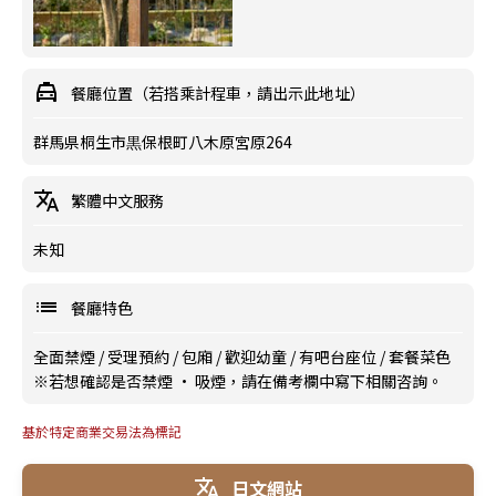
餐廳位置（若搭乘計程車，請出示此地址）
群馬県桐生市黒保根町八木原宮原264
繁體中文服務
未知
餐廳特色
全面禁煙
/
受理預約
/
包廂
/
歡迎幼童
/
有吧台座位
/
套餐菜色
※若想確認是否禁煙 · 吸煙，請在備考欄中寫下相關咨詢。
基於特定商業交易法為標記
日文網站