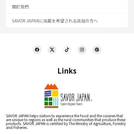
關於我們
SAVOR JAPANに掲載を希望される店舗の方へ
Links
SAVOR JAPAN helps visitors to experience the food and the cuisines that
are unique to regions as well as the rural communities that produce these
products. SAVOR JAPAN is certified by The Ministry of Agriculture, Forestry
and Fisheries.