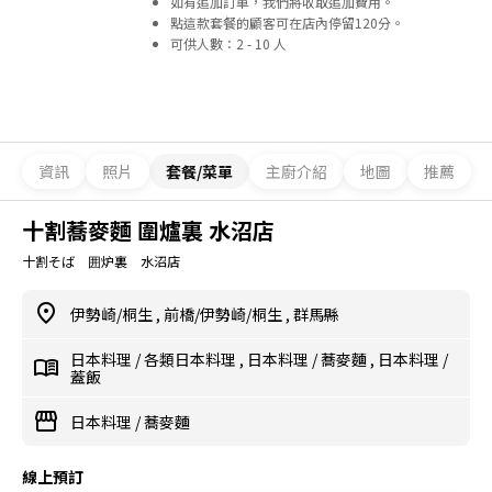
如有追加訂單，我們將收取追加費用。
點這款套餐的顧客可在店內停留120分。
可供人數：2 - 10 人
資訊
照片
套餐/菜單
主廚介紹
地圖
推薦
十割蕎麥麵 圍爐裏 水沼店
十割そば 囲炉裏 水沼店
伊勢崎/桐生
,
前橋/伊勢崎/桐生
,
群馬縣
日本料理
/
各類日本料理
,
日本料理
/
蕎麥麵
,
日本料理
/
蓋飯
日本料理
/
蕎麥麵
線上預訂