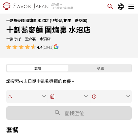
十割蕎麥麵 圍爐裏 水沼店 (伊勢崎/桐生｜蕎麥麵)
十割蕎麥麵 圍爐裏 水沼店
十割そば 囲炉裏 水沼店
4.4
(1041)
套餐
菜單
請搜索來店日期中能夠選擇的套餐。
查找空位
套餐