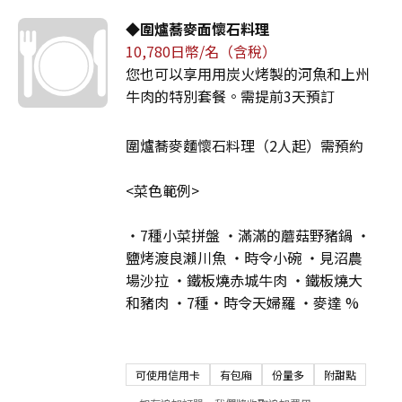
◆圍爐蕎麥面懷石料理
10,780日幣/名（含稅）
您也可以享用用炭火烤製的河魚和上州
牛肉的特別套餐。需提前3天預訂
圍爐蕎麥麵懷石料理（2人起）需預約
<菜色範例>
・7種小菜拼盤 ・滿滿的蘑菇野豬鍋 ・
鹽烤渡良瀨川魚 ・時令小碗 ・見沼農
場沙拉 ・鐵板燒赤城牛肉 ・鐵板燒大
和豬肉 ・7種・時令天婦羅 ・麥達 %
可使用信用卡
有包廂
份量多
附甜點