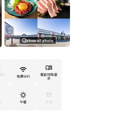
show all photo
務人
餐飲特殊要
免費WiFi
求
廂
午餐
外帶