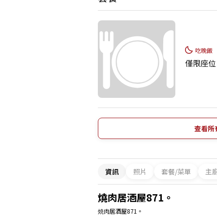
吃晚飯
僅限座位
查看所
資訊
照片
套餐/菜單
主
燒肉居酒屋871。
焼肉居酒屋871。