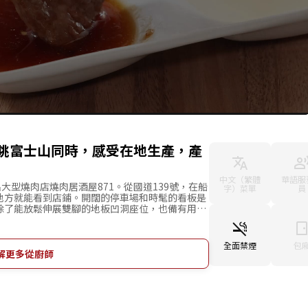
眺富士山同時，感受在地生產，產
中文（繁體
華語服
大型燒肉店燒肉居酒屋871。從國道139號，在船
字）菜單
員
地方就能看到店鋪。開闊的停車場和時髦的看板是
除了能放鬆伸展雙腳的地板凹洞座位，也備有用暖
、富士櫻花豬、信玄雞等等，山梨縣在地食材烹飪
燒肉單點菜單與居酒屋菜單。中午有面向國際旅客
回憶的午餐時段也很推薦。
全面禁煙
包
解更多從廚師