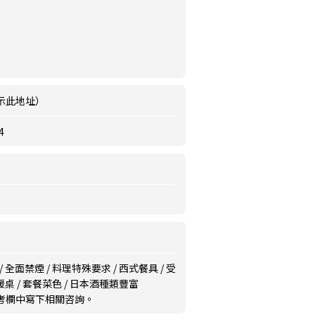
示此地址）
4
/
全面禁煙
/
料理特殊要求
/
西式餐具
/
受
暖桌
/
套餐菜色
/
日本酒種類豐富
備考欄中寫下相關咨詢。