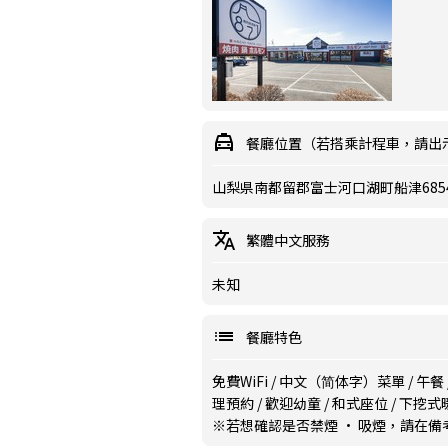
餐廳位置（若搭乘計程車，請出
山梨県南都留郡富士河口湖町船津685
繁體中文服務
未知
餐廳特色
免費WiFi
/
中文（简体字）菜單
/
午餐
理預約
/
歡迎幼童
/
和式座位
/
下挖式
※若想確認是否禁煙 · 吸煙，請在