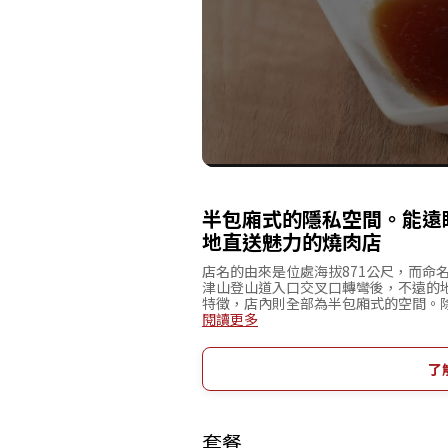
半包廂式的隱私空間。能遠
地直送魅力的燒肉店
店名的由來是位處海拔871公尺，而命名
津山登山道入口交叉口轉彎後，不遠的
特徵，店內則全部為半包廂式的空間。
簾隔開的餐桌式座位。主要提供甲州牛
閱讀更多
的料理。能分享的套餐菜單以外，也有
的燒肉定食，能遠眺富士山同時，充滿
了
套餐