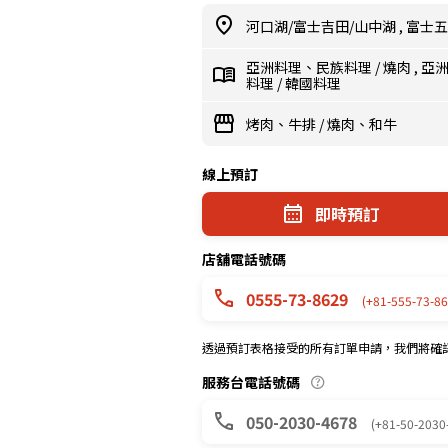
河口湖/富士吉田/山中湖
,
富士五
亞洲料理、民族料理
/
燒肉
,
亞
料理
/
韓國料理
烤肉、牛排
/
燒肉、和牛
線上預訂
即時預訂
店舖電話號碼
0555-73-8629
(+81-555-73-86
透過預訂表格接受的所有訂單申請，我們將確
服務台電話號碼
050-2030-4678
(+81-50-2030