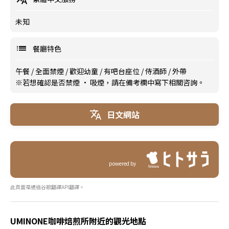
未知
餐廳特色
午餐
/
全面禁煙
/
歡迎幼童
/
有吧台座位
/
侍酒師
/
外帶
※若想確認是否禁煙 · 吸煙，請在備考欄中寫下相關咨詢。
日文網站
powered by
此頁面是通過谷歌翻譯API翻譯。
UMINONE咖啡焙煎所附近的觀光地點