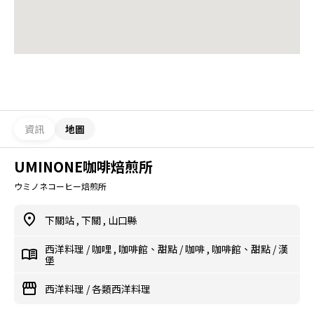
資訊
地圖
UMINONE咖啡焙煎所
ウミノネコーヒー焙煎所
下關站
,
下關
,
山口縣
西洋料理
/
咖哩
,
咖啡館、甜點
/
咖啡
,
咖啡館、甜點
/
漢
堡
西洋料理
/
各類西洋料理