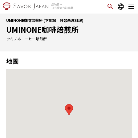
UMINONE咖啡焙煎所 (下關站｜各類西洋料理)
UMINONE咖啡焙煎所
ウミノネコーヒー焙煎所
地圖