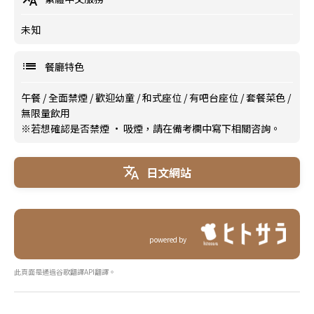
未知
餐廳特色
午餐
/
全面禁煙
/
歡迎幼童
/
和式座位
/
有吧台座位
/
套餐菜色
/
無限量飲用
※若想確認是否禁煙 · 吸煙，請在備考欄中寫下相關咨詢。
日文網站
powered by
此頁面是通過谷歌翻譯API翻譯。