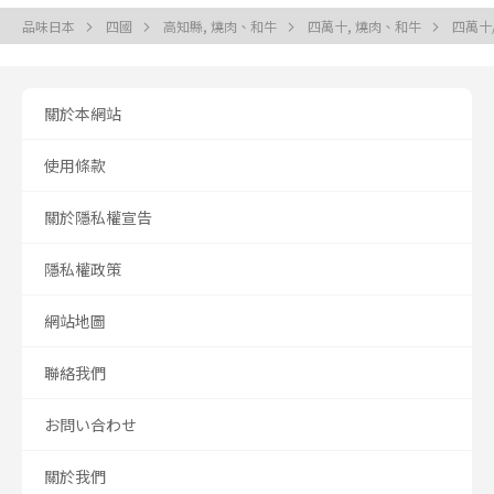
品味日本
四國
高知縣, 燒肉、和牛
四萬十, 燒肉、和牛
四萬十
關於本網站
使用條款
關於隱私權宣告
隱私權政策
網站地圖
聯絡我們
お問い合わせ
關於我們