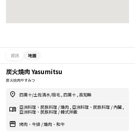
資訊
地圖
炭火燒肉 Yasumitsu
炭火焼肉やすみつ
四萬十/土佐清水/宿毛
,
四萬十
,
高知縣
亞洲料理、民族料理
/
燒肉
,
亞洲料理、民族料理
/
內臟
,
亞洲料理、民族料理
/
韓式拌飯
烤肉、牛排
/
燒肉、和牛