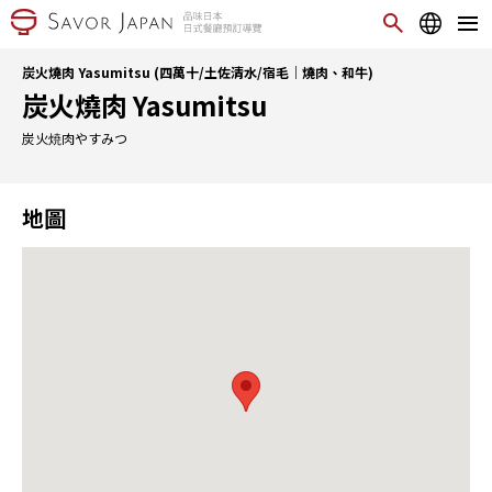
炭火燒肉 Yasumitsu (四萬十/土佐清水/宿毛｜燒肉、和牛)
炭火燒肉 Yasumitsu
炭火焼肉やすみつ
地圖