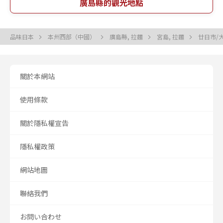
廣島縣的觀光地點
品味日本
本州西部（中國）
廣島縣, 拉麵
宮島, 拉麵
廿日市/大
關於本網站
使用條款
關於隱私權宣告
隱私權政策
網站地圖
聯絡我們
お問い合わせ