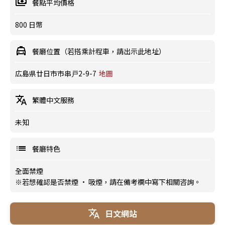
餐點平均價格
800 日幣
餐廳位置（若搭乘計程車，請出示此地址）
広島県廿日市市串戸2-9-7
地圖
繁體中文服務
未知
餐廳特色
全面禁煙
※若想確認是否禁煙 · 吸煙，請在備考欄中寫下相關咨詢。
日文網站