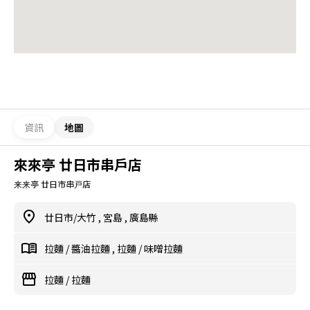
資訊
地圖
來來亭 廿日市串戶店
来来亭 廿日市串戸店
廿日市/大竹
,
宮島
,
廣島縣
拉麵
/
醬油拉麵
,
拉麵
/
味噌拉麵
拉麵
/
拉麵