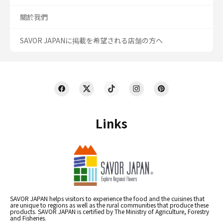
關於我們
SAVOR JAPANに掲載を希望される店舗の方へ
Links
SAVOR JAPAN helps visitors to experience the food and the cuisines that
are unique to regions as well as the rural communities that produce these
products. SAVOR JAPAN is certified by The Ministry of Agriculture, Forestry
and Fisheries.