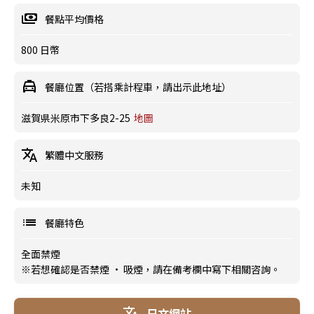
餐點平均價格
800 日幣
餐廳位置（若搭乘計程車，請出示此地址）
滋賀県米原市下多良2-25
地圖
繁體中文服務
未知
餐廳特色
全面禁煙
※若想確認是否禁煙 · 吸煙，請在備考欄中寫下相關咨詢。
日文網站