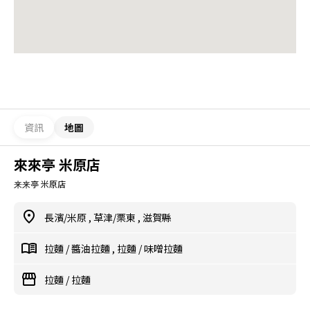
資訊
地圖
來來亭 米原店
来来亭 米原店
長濱/米原
,
草津/栗東
,
滋賀縣
拉麵
/
醬油拉麵
,
拉麵
/
味噌拉麵
拉麵
/
拉麵