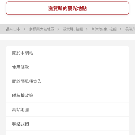
滋賀縣的觀光地點
品味日本
京都與大阪地區
滋賀縣, 拉麵
草津/栗東, 拉麵
長濱/
關於本網站
使用條款
關於隱私權宣告
隱私權政策
網站地圖
聯絡我們