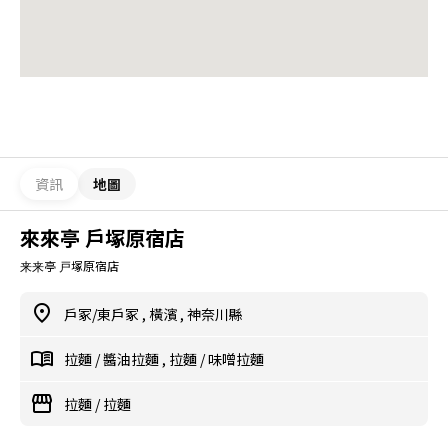
資訊
地圖
來來亭 戶塚原宿店
来来亭 戸塚原宿店
戶冢/東戶冢
,
橫濱
,
神奈川縣
拉麵
/
醬油拉麵
,
拉麵
/
味噌拉麵
拉麵
/
拉麵