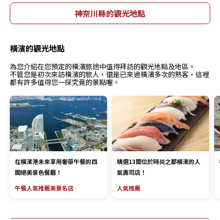
神奈川縣的觀光地點
橫濱的觀光地點
為您介紹在您預定的橫濱旅途中值得拜訪的觀光地點及地區。
不管您是初次來訪橫濱的旅人，還是已來過橫濱多次的熟客，這裡
都有許多值得您一探究竟的景點喔。
在橫濱港未來享用奢華午餐的四
精選13間位於時尚之都橫濱的人
間絕美景色餐廳！
氣壽司店！
午餐
人氣推薦
美景
名店
人氣推薦