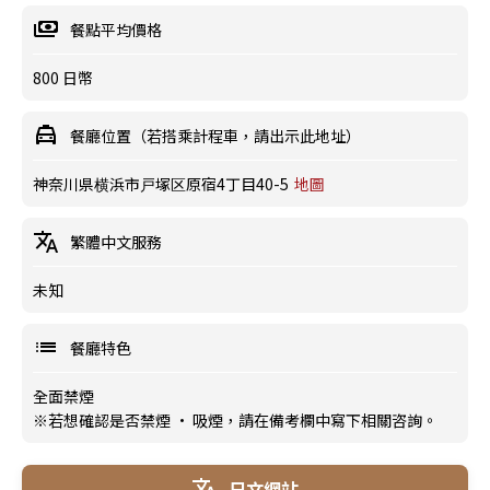
餐點平均價格
800 日幣
餐廳位置（若搭乘計程車，請出示此地址）
神奈川県横浜市戸塚区原宿4丁目40-5
地圖
繁體中文服務
未知
餐廳特色
全面禁煙
※若想確認是否禁煙 · 吸煙，請在備考欄中寫下相關咨詢。
日文網站