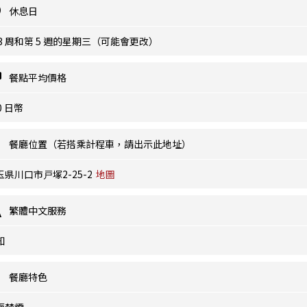
休息日
 3 周和第 5 週的星期三（可能會更改）
餐點平均價格
0 日幣
餐廳位置（若搭乘計程車，請出示此地址）
玉県川口市戸塚2-25-2
地圖
繁體中文服務
知
餐廳特色