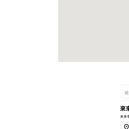
資
來
来来