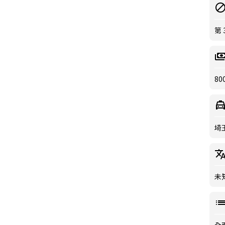
第
80
埼
未