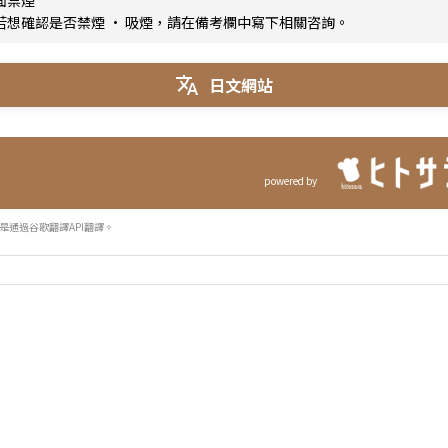
面禁煙
若想確認是否禁煙 · 吸煙，請在備考欄中寫下相關咨詢。
日文網站
powered by
是通過谷歌翻譯API翻譯。