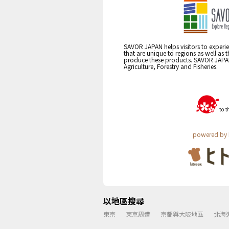
SAVOR JAPAN helps visitors to experie
that are unique to regions as well as 
produce these products. SAVOR JAPAN i
Agriculture, Forestry and Fisheries.
powered by 
以地區搜尋
東京
東京周遭
京都與大阪地區
北海