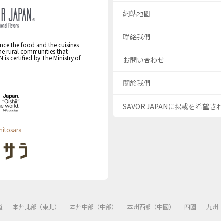
網站地圖
聯絡我們
nce the food and the cuisines
the rural communities that
s certified by The Ministry of
お問い合わせ
關於我們
SAVOR JAPANに掲載を希望
hitosara
道
本州北部（東北）
本州中部（中部）
本州西部（中國）
四國
九州