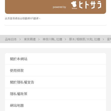
powered by
此頁面是通過谷歌翻譯API翻譯。
品味日本
東京周遭
神奈川縣, 拉麵
厚木/相模原/大和, 拉麵
愛
關於本網站
使用條款
關於隱私權宣告
隱私權政策
網站地圖