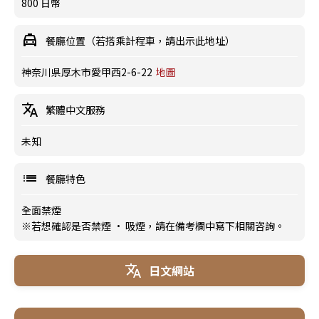
800 日幣
餐廳位置（若搭乘計程車，請出示此地址）
神奈川県厚木市愛甲西2-6-22
地圖
繁體中文服務
未知
餐廳特色
全面禁煙
※若想確認是否禁煙 · 吸煙，請在備考欄中寫下相關咨詢。
日文網站