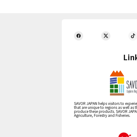
Lin
SAVOR JAPAN helps visitors to experie
that are unique to regions as well as 
produce these products. SAVOR JAPAN i
Agriculture, Forestry and Fisheries.