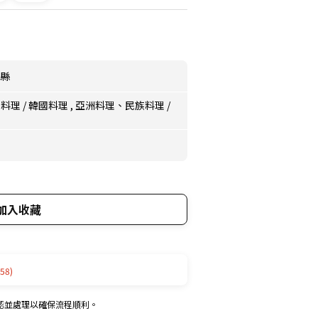
阜縣
族料理
/
韓國料理
,
亞洲料理、民族料理
/
加入收藏
58)
認並處理以確保流程順利。