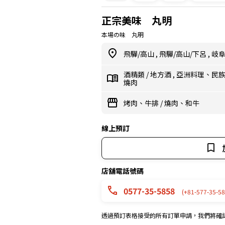
正宗美味 丸明
本場の味 丸明
飛驒/高山
,
飛驒/高山/下呂
,
岐
酒精類
/
地方酒
,
亞洲料理、民
燒肉
烤肉、牛排
/
燒肉、和牛
線上預訂
店舖電話號碼
0577-35-5858
(+81-577-35-58
透過預訂表格接受的所有訂單申請，我們將確