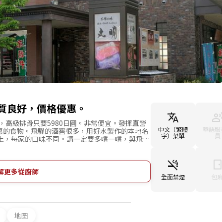
質良好，價格優惠。
，高級排骨只要5980日圓。非常便宜。發揮直營
中文（繁體
華語服
惠的食物。飛驒的酒窖很多，用好水製作的本地名
字）菜單
員
以上，每家的口味不同。請一定要多嚐一嚐，與飛驒
向顧客妥協提供好的料理。提供熱心的服務，可以渡
讓您覺得來到這家店非常滿意。附帶有停車場所以
本屈指可數的觀光地，飛驒高山很多地方都保留著原
旅行的時候請一定要來本店。請您品嚐很自由飛驒
解更多從廚師
全面禁煙
包
地圖