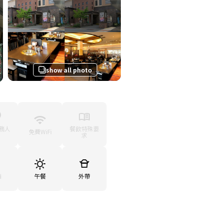
show all photo
務人
餐飲特殊要
免費WiFi
求
廂
午餐
外帶