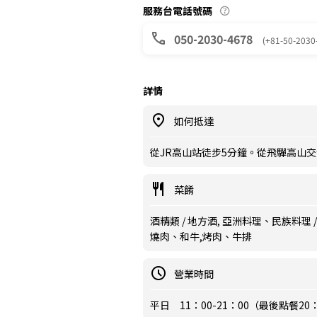
服務台電話號碼
050-2030-4678
(+81-50-2030
詳情
如何抵達
從JR高山站徒步5分鐘。從飛驒高山交
菜餚
酒精類 / 地方酒, 亞洲料理、民族料理 /
燒肉、和牛,烤肉、牛排
營業時間
平日 11：00-21：00（最後點餐2