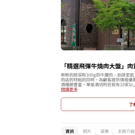
「精選飛彈牛燒肉大盤」肉
新鮮的蔬菜和300g的牛腰肉，肋排里肌
肉店的特點的同時，為顧客提供價格優
酒種類豐富。單是酒坊附近就有10家
牛是絕配。始終想到顧客優先 我們不
閱讀更多
過自己輕鬆時光的舒適的環境。我們會
適合宴會或公司旅行來此用餐。 在日
先的樣子。在體驗這場回到古代一般的
了
才有的豪華食材。
資訊
照片
菜單
主廚介紹