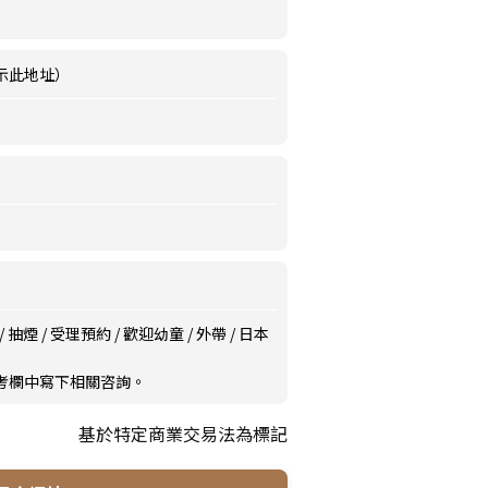
示此地址）
/
抽煙
/
受理預約
/
歡迎幼童
/
外帶
/
日本
備考欄中寫下相關咨詢。
基於特定商業交易法為標記