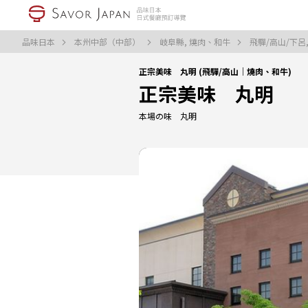
品味日本
本州中部（中部）
岐阜縣, 燒肉、和牛
飛驒/高山/下呂
正宗美味 丸明 (飛驒/高山｜燒肉、和牛)
正宗美味 丸明
本場の味 丸明