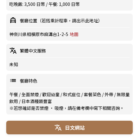
吃晚飯: 3,500 日幣 / 午餐: 1,000 日幣
餐廳位置（若搭乘計程車，請出示此地址）
神奈川県相模原市麻溝台1-2-5
地圖
繁體中文服務
未知
餐廳特色
午餐
/
全面禁煙
/
歡迎幼童
/
和式座位
/
套餐菜色
/
外帶
/
無限量
飲用
/
日本酒種類豐富
※若想確認是否禁煙 · 吸煙，請在備考欄中寫下相關咨詢。
日文網站