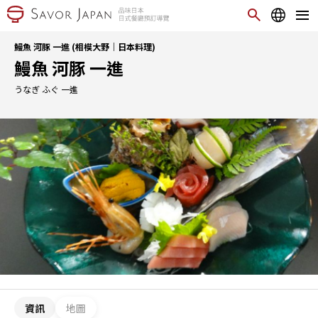
鰻魚 河豚 一進 (相模大野｜日本料理)
鰻魚 河豚 一進
うなぎ ふぐ 一進
資訊
地圖