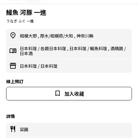
鰻魚 河豚 一進
うなぎ ふぐ 一進
相模大野
,
厚木/相模原/大和
,
神奈川縣
日本料理
/
各類日本料理
,
日本料理
/
鰻魚料理
,
酒精類
/
日本酒
日本料理
/
日本料理
線上預訂
加入收藏
詳情
菜餚