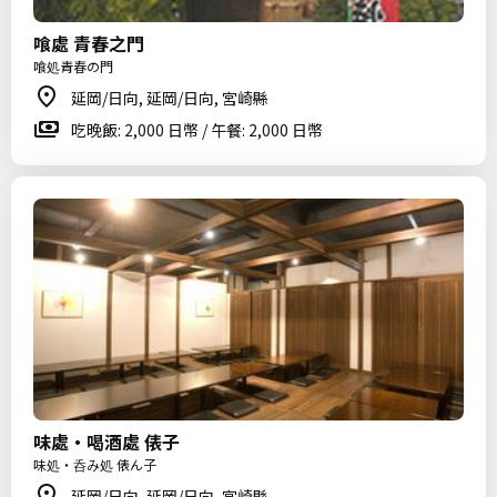
喰處 青春之門
喰処青春の門
延岡/日向, 延岡/日向, 宮崎縣
吃晚飯: 2,000 日幣 / 午餐: 2,000 日幣
味處・喝酒處 俵子
味処・呑み処 俵ん子
延岡/日向, 延岡/日向, 宮崎縣