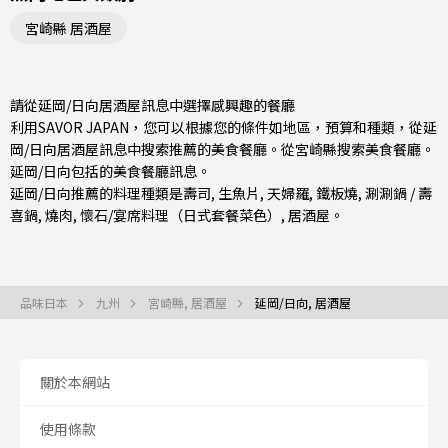
宮崎縣 居酒屋
請從延岡/日向居酒屋訊息中選擇感興趣的餐廳
利用SAVOR JAPAN，您可以根據您的條件如地區，預算和種類，從延
岡/日向居酒屋訊息中搜索推薦的美食餐廳。從
宮崎縣
搜索美食餐廳。
延岡/日向包括的美食餐廳訊息。
延岡/日向推薦的料理種類是
壽司
,
生魚片
,
天婦羅
,
鐵板燒
,
涮涮鍋 / 壽
喜鍋
,
燒肉
,
懷石/宴席料理（日式套餐菜色）
,
居酒屋
。
品味日本
九州
宮崎縣, 居酒屋
延岡/日向, 居酒屋
關於本網站
使用條款