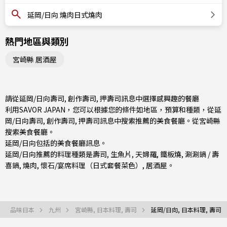
延岡/日向 燒肉日式燒肉
熱門地區與類別
宮崎縣 居酒屋
請從延岡/日向壽司, 創作壽司, 押壽司訊息中選擇感興趣的餐廳
利用SAVOR JAPAN，您可以根據您的條件如地區，預算和種類，從延
岡/日向壽司, 創作壽司, 押壽司訊息中搜索推薦的美食餐廳。從
宮崎縣
搜索美食餐廳。
延岡/日向包括的美食餐廳訊息。
延岡/日向推薦的料理種類是
壽司
,
生魚片
,
天婦羅
,
鐵板燒
,
涮涮鍋 / 壽
喜鍋
,
燒肉
,
懷石/宴席料理（日式套餐菜色）
,
居酒屋
。
品味日本
九州
宮崎縣, 日本料理, 壽司
延岡/日向, 日本料理, 壽司