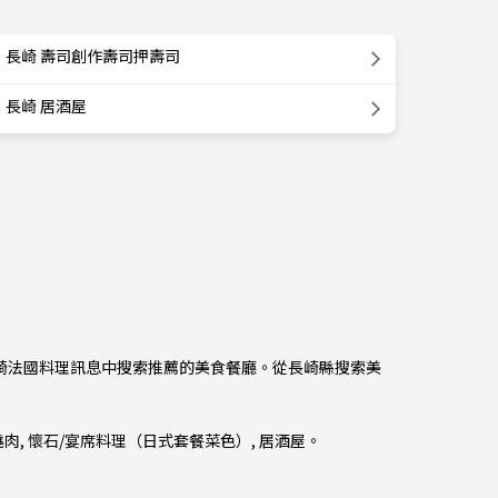
長崎 壽司創作壽司押壽司
長崎 居酒屋
從長崎法國料理訊息中搜索推薦的美食餐廳。從
長崎縣
搜索美
燒肉
,
懷石/宴席料理（日式套餐菜色）
,
居酒屋
。