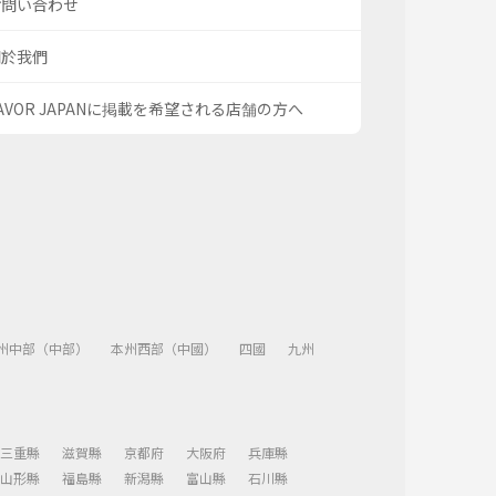
お問い合わせ
關於我們
AVOR JAPANに掲載を希望される店舗の方へ
州中部（中部）
本州西部（中國）
四國
九州
三重縣
滋賀縣
京都府
大阪府
兵庫縣
山形縣
福島縣
新潟縣
富山縣
石川縣