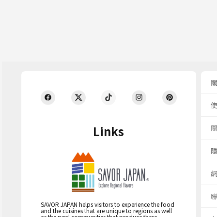
Links
SAVOR JAPAN helps visitors to experience the food
and the cuisines that are unique to regions as well
as the rural communities that produce these