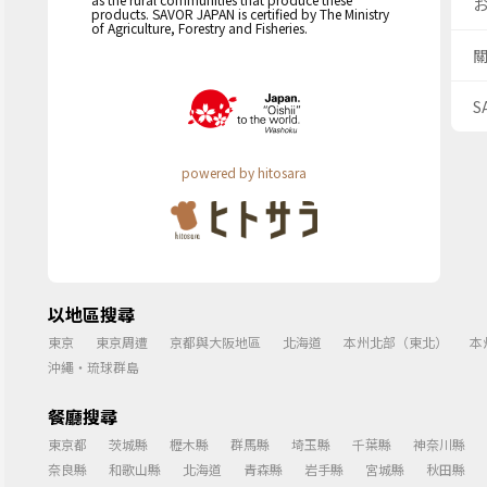
products. SAVOR JAPAN is certified by The Ministry
of Agriculture, Forestry and Fisheries.
S
powered by hitosara
以地區搜尋
東京
東京周遭
京都與大阪地區
北海道
本州北部（東北）
本
沖繩・琉球群島
餐廳搜尋
東京都
茨城縣
櫪木縣
群馬縣
埼玉縣
千葉縣
神奈川縣
奈良縣
和歌山縣
北海道
青森縣
岩手縣
宮城縣
秋田縣