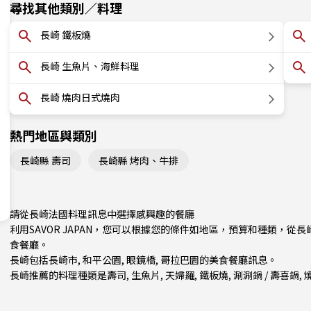
尋找其他類別／料理
長崎 鐵板燒
長崎 生魚片、海鮮料理
長崎 燒肉日式燒肉
熱門地區與類別
長崎縣 壽司
長崎縣 烤肉、牛排
請從長崎法國料理訊息中選擇感興趣的餐廳
利用SAVOR JAPAN，您可以根據您的條件如地區，預算和種類，
食餐廳。
長崎包括
長崎市
, 和平公園, 眼鏡橋, 哥拉巴園的美食餐廳訊息。
長崎推薦的料理種類是
壽司
,
生魚片
,
天婦羅
,
鐵板燒
,
涮涮鍋 / 壽喜鍋
,