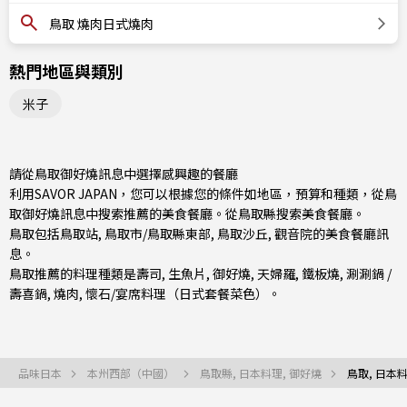
鳥取 燒肉日式燒肉
熱門地區與類別
米子
請從鳥取御好燒訊息中選擇感興趣的餐廳
利用SAVOR JAPAN，您可以根據您的條件如地區，預算和種類，從鳥
取御好燒訊息中搜索推薦的美食餐廳。從
鳥取縣
搜索美食餐廳。
鳥取包括
鳥取站
,
鳥取市/鳥取縣東部
, 鳥取沙丘, 觀音院的美食餐廳訊
息。
鳥取推薦的料理種類是
壽司
,
生魚片
,
御好燒
,
天婦羅
,
鐵板燒
,
涮涮鍋 /
壽喜鍋
,
燒肉
,
懷石/宴席料理（日式套餐菜色）
。
品味日本
本州西部（中國）
鳥取縣, 日本料理, 御好燒
鳥取, 日本料