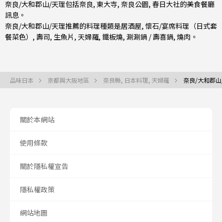
奈良/大和郡山/天理包括
奈良
, 東大寺, 奈良公園, 春日大社的美食餐廳
訊息。
奈良/大和郡山/天理推薦的料理種類是
居酒屋
,
懷石/宴席料理（日式套
餐菜色）
,
壽司
,
生魚片
,
天婦羅
,
鐵板燒
,
涮涮鍋 / 壽喜鍋
,
燒肉
。
品味日本
京都與大阪地區
奈良縣, 日本料理, 天婦羅
奈良/大和郡山/
關於本網站
使用條款
關於隱私權宣告
隱私權政策
網站地圖