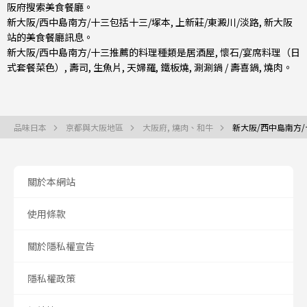
阪府
搜索美食餐廳。
新大阪/西中島南方/十三包括
十三/塚本
,
上新莊/東澱川/淡路
,
新大阪
站
的美食餐廳訊息。
新大阪/西中島南方/十三推薦的料理種類是
居酒屋
,
懷石/宴席料理（日
式套餐菜色）
,
壽司
,
生魚片
,
天婦羅
,
鐵板燒
,
涮涮鍋 / 壽喜鍋
,
燒肉
。
品味日本
京都與大阪地區
大阪府, 燒肉、和牛
新大阪/西中島南方/
關於本網站
使用條款
關於隱私權宣告
隱私權政策