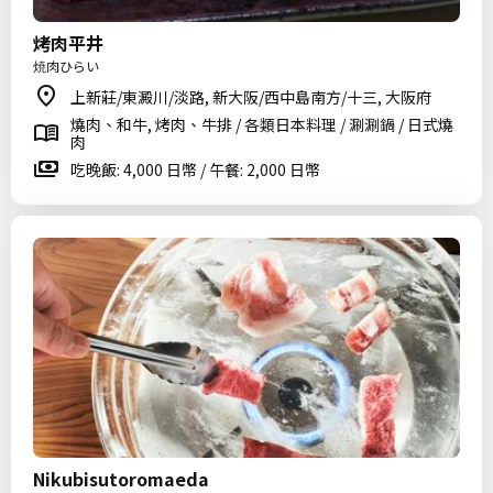
烤肉平井
焼肉ひらい
上新莊/東澱川/淡路, 新大阪/西中島南方/十三, 大阪府
燒肉、和牛, 烤肉、牛排 / 各類日本料理 / 涮涮鍋 / 日式燒
肉
吃晚飯: 4,000 日幣 / 午餐: 2,000 日幣
Nikubisutoromaeda