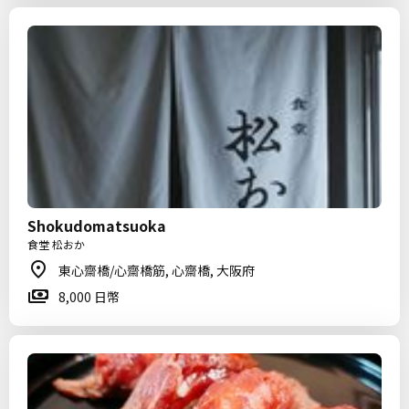
Shokudomatsuoka
食堂 松おか
東心齋橋/心齋橋筋, 心齋橋, 大阪府
8,000 日幣