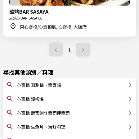
碳烤BAR SASAYA
炭焼きBAR SASAYA
東心齋橋/心齋橋筋, 心齋橋, 大阪府
1
尋找其他類別／料理
心齋橋 涮涮鍋、壽喜鍋
心齋橋 鐵板燒
心齋橋 壽司創作壽司押壽司
心齋橋 生魚片、海鮮料理