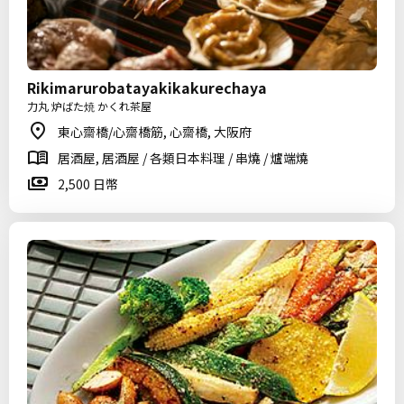
Rikimarurobatayakikakurechaya
力丸 炉ばた焼 かくれ茶屋
東心齋橋/心齋橋筋, 心齋橋, 大阪府
居酒屋, 居酒屋 / 各類日本料理 / 串燒 / 爐端燒
2,500 日幣