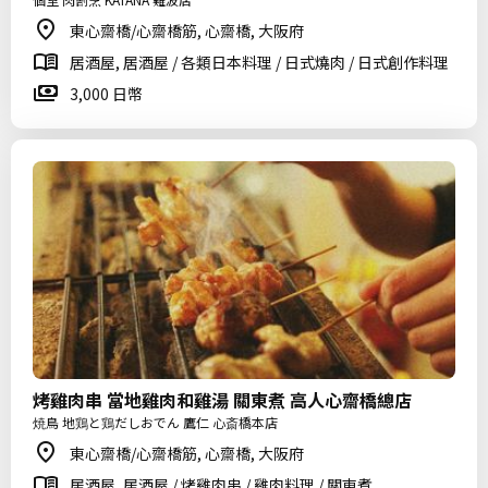
東心齋橋/心齋橋筋, 心齋橋, 大阪府
居酒屋, 居酒屋 / 各類日本料理 / 日式燒肉 / 日式創作料理
3,000 日幣
烤雞肉串 當地雞肉和雞湯 關東煮 高人心齋橋總店
焼鳥 地鶏と鶏だしおでん 鷹仁 心斎橋本店
東心齋橋/心齋橋筋, 心齋橋, 大阪府
居酒屋, 居酒屋 / 烤雞肉串 / 雞肉料理 / 關東煮