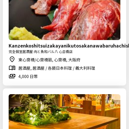
Kanzenkoshitsuizakayanikutosakanawabaruhachish
完全個室居酒屋 肉と魚和バル八 心斎橋店
東心齋橋/心齋橋筋, 心齋橋, 大阪府
居酒屋, 居酒屋 / 各類日本料理 / 義大利料理
4,000 日幣