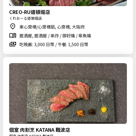
CREO-RU道頓堀店
くれおーる道頓堀店
東心齋橋/心齋橋筋, 心齋橋, 大阪府
居酒屋, 居酒屋 / 串炸 / 御好燒 / 章魚燒
吃晚飯: 3,000 日幣 / 午餐: 1,500 日幣
個室 肉割烹 KATANA 難波店
個室 肉割烹 KATANA 難波店