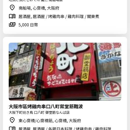
南船場, 心齋橋, 大阪府
居酒屋, 居酒屋 / 烤雞肉串 / 雞肉料理 / 關東煮
5,000 日幣
大阪市區烤雞肉串口八町禦堂筋難波
大阪下町焼き鳥 口八町 御堂筋なんば店
東心齋橋/心齋橋筋, 心齋橋, 大阪府
居酒屋, 居酒屋 / 各類日本料理 / 烤雞肉串 / 雞肉料理