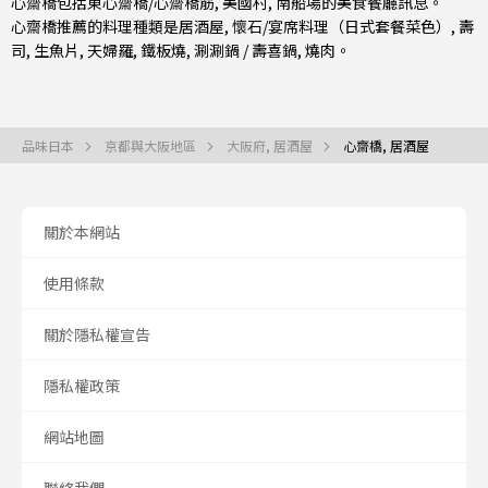
心齋橋包括
東心齋橋/心齋橋筋
,
美國村
,
南船場
的美食餐廳訊息。
心齋橋推薦的料理種類是
居酒屋
,
懷石/宴席料理（日式套餐菜色）
,
壽
司
,
生魚片
,
天婦羅
,
鐵板燒
,
涮涮鍋 / 壽喜鍋
,
燒肉
。
品味日本
京都與大阪地區
大阪府, 居酒屋
心齋橋, 居酒屋
關於本網站
使用條款
關於隱私權宣告
隱私權政策
網站地圖