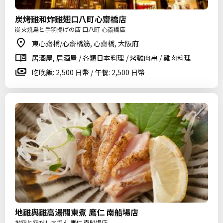
炭烤雞和炸雞翅口八町心齋橋店
炭火焼鳥と手羽揚げの店 口八町 心斎橋店
東心齋橋/心齋橋筋, 心齋橋, 大阪府
居酒屋, 居酒屋 / 各類日本料理 / 烤雞肉串 / 雞肉料理
吃晚飯: 2,500 日幣 / 午餐: 2,500 日幣
地雞與雞高湯關東煮 鷹仁 南船場店
地鶏と鶏だしおでん 鷹仁 南船場店