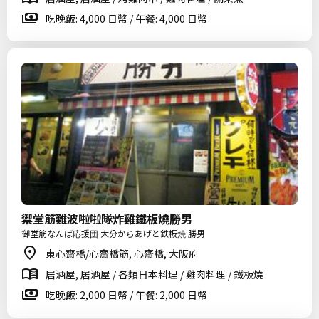
吃晚飯: 4,000 日幣 / 午餐: 4,000 日幣
禦堂筋難波啦啦隊炸雞鐵板燒勝男
御堂筋なんば応援団 大分からあげと鉄板焼 勝男
東心齋橋/心齋橋筋, 心齋橋, 大阪府
居酒屋, 居酒屋 / 各類日本料理 / 雞肉料理 / 鐵板燒
吃晚飯: 2,000 日幣 / 午餐: 2,000 日幣