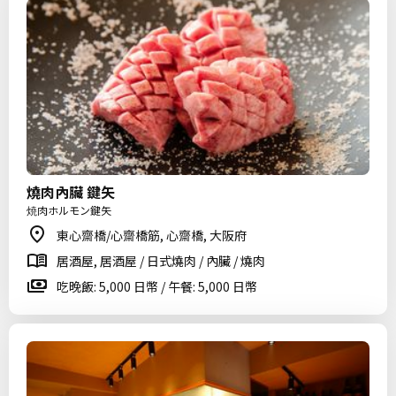
燒肉內臟 鍵矢
焼肉ホルモン鍵矢
東心齋橋/心齋橋筋, 心齋橋, 大阪府
居酒屋, 居酒屋 / 日式燒肉 / 內臟 / 燒肉
吃晚飯: 5,000 日幣 / 午餐: 5,000 日幣