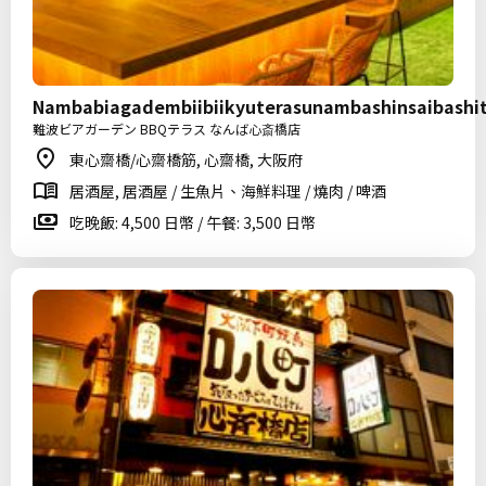
Nambabiagadembiibiikyuterasunambashinsaibashi
難波ビアガーデン BBQテラス なんば心斎橋店
東心齋橋/心齋橋筋, 心齋橋, 大阪府
居酒屋, 居酒屋 / 生魚片、海鮮料理 / 燒肉 / 啤酒
吃晚飯: 4,500 日幣 / 午餐: 3,500 日幣