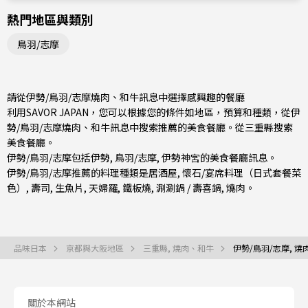
熱門地區與類別
鳥羽/志摩
請從伊勢/鳥羽/志摩燒肉、和牛訊息中選擇感興趣的餐廳
利用SAVOR JAPAN，您可以根據您的條件如地區，預算和種類，從伊
勢/鳥羽/志摩燒肉、和牛訊息中搜索推薦的美食餐廳。從
三重縣
搜索
美食餐廳。
伊勢/鳥羽/志摩包括
伊勢
,
鳥羽/志摩
, 伊勢神宮的美食餐廳訊息。
伊勢/鳥羽/志摩推薦的料理種類是
居酒屋
,
懷石/宴席料理（日式套餐菜
色）
,
壽司
,
生魚片
,
天婦羅
,
鐵板燒
,
涮涮鍋 / 壽喜鍋
,
燒肉
。
品味日本
京都與大阪地區
三重縣, 燒肉、和牛
伊勢/鳥羽/志摩, 
關於本網站