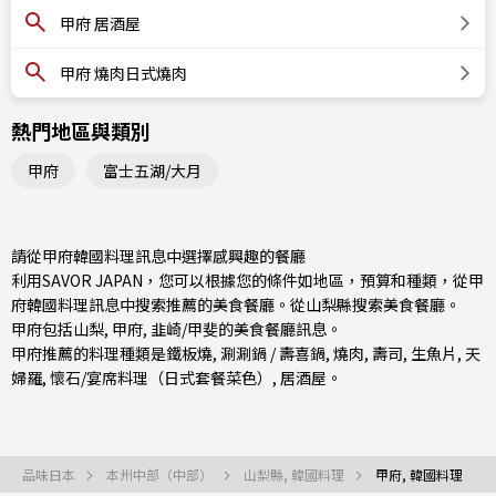
甲府 居酒屋
甲府 燒肉日式燒肉
熱門地區與類別
甲府
富士五湖/大月
請從甲府韓國料理訊息中選擇感興趣的餐廳
利用SAVOR JAPAN，您可以根據您的條件如地區，預算和種類，從甲
府韓國料理訊息中搜索推薦的美食餐廳。從
山梨縣
搜索美食餐廳。
甲府包括
山梨
,
甲府
,
韭崎/甲斐
的美食餐廳訊息。
甲府推薦的料理種類是
鐵板燒
,
涮涮鍋 / 壽喜鍋
,
燒肉
,
壽司
,
生魚片
,
天
婦羅
,
懷石/宴席料理（日式套餐菜色）
,
居酒屋
。
品味日本
本州中部（中部）
山梨縣, 韓國料理
甲府, 韓國料理