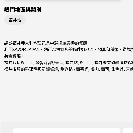
熱門地區與類別
福井站
請從福井義大利料理訊息中選擇感興趣的餐廳
利用SAVOR JAPAN，您可以根據您的條件如地區，預算和種類，
美食餐廳。
福井包括
永平寺
,
敦贺/若狭/美浜
,
福井站
, 永平寺, 福井縣立恐龍博物
福井推薦的料理種類是
鐵板燒
,
涮涮鍋 / 壽喜鍋
,
燒肉
,
壽司
,
生魚片
,
天