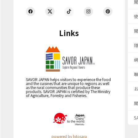
Links
SAVOR JAPAN helps visitors to experience the food
and the cuisines that are unique to regions as well
as the rural communities that produce these
products. SAVOR JAPAN is certified by The Ministry
of Agriculture, Forestry and Fisheries.
S
powered by hitosara