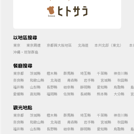
以地區搜尋
東京
東京周遭
京都與大阪地區
北海道
本州北部（東北）
本
沖繩・琉球群島
餐廳搜尋
東京都
茨城縣
櫪木縣
群馬縣
埼玉縣
千葉縣
神奈川縣
奈良縣
和歌山縣
北海道
青森縣
岩手縣
宮城縣
秋田縣
福井縣
山梨縣
長野縣
岐阜縣
靜岡縣
愛知縣
鳥取縣
島
愛媛縣
高知縣
福岡縣
佐賀縣
長崎縣
熊本縣
大分縣
宮
觀光地點
東京都
茨城縣
櫪木縣
群馬縣
埼玉縣
千葉縣
神奈川縣
奈良縣
和歌山縣
北海道
青森縣
岩手縣
宮城縣
秋田縣
福井縣
山梨縣
長野縣
岐阜縣
靜岡縣
愛知縣
鳥取縣
島