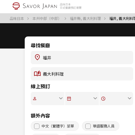
品味日本
本州中部（中部）
福井縣, 義大利料理
福井, 義大利料
尋找餐廳
線上預訂
額外內容
中文（繁體字）菜單
華語服務人員