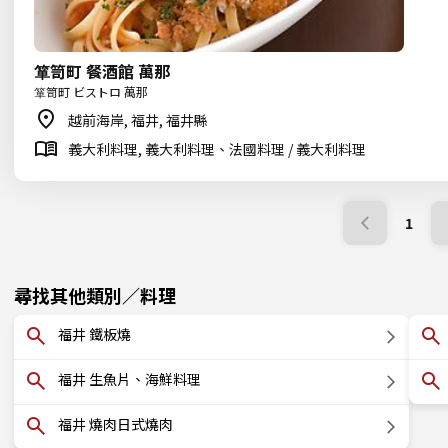
箪笥町 餐酒館 萬那
箪笥町 ビストロ 萬那
越前海岸, 福井, 福井縣
義大利料理, 義大利料理、法國料理 / 義大利料理
1
尋找其他類別／料理
福井 鐵板燒
福井 生魚片、海鮮料理
福井 燒肉日式燒肉