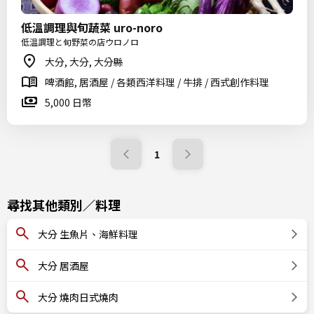
低溫調理與旬蔬菜 uro-noro
低温調理と旬野菜の店ウロノロ
大分, 大分, 大分縣
啤酒館, 居酒屋 / 各類西洋料理 / 牛排 / 西式創作料理
5,000 日幣
1
尋找其他類別／料理
大分 生魚片、海鮮料理
大分 居酒屋
大分 燒肉日式燒肉