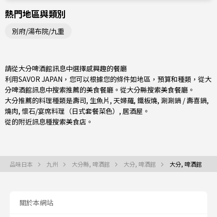
熱門地區與類別
別府/湯布院/九重
請從大分啤酒館訊息中選擇感興趣的餐廳
利用SAVOR JAPAN，您可以根據您的條件如地區，預算和種類，從大
分啤酒館訊息中搜索推薦的美食餐廳。從
大分縣
搜索美食餐廳。
大分推薦的料理種類是
壽司
,
生魚片
,
天婦羅
,
鐵板燒
,
涮涮鍋 / 壽喜鍋
,
燒肉
,
懷石/宴席料理（日式套餐菜色）
,
居酒屋
。
從的附近訊息種搜索美食店。
品味日本
九州
大分縣, 啤酒館
大分, 啤酒館
大分, 啤酒館
關於本網站