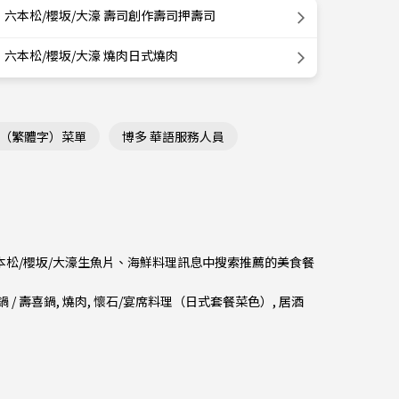
六本松/櫻坂/大濠 壽司創作壽司押壽司
六本松/櫻坂/大濠 燒肉日式燒肉
文（繁體字）菜單
博多 華語服務人員
六本松/櫻坂/大濠生魚片、海鮮料理訊息中搜索推薦的美食餐
 / 壽喜鍋
,
燒肉
,
懷石/宴席料理（日式套餐菜色）
,
居酒