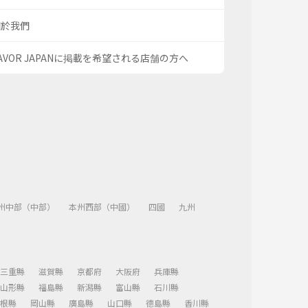
關於我們
AVOR JAPANに掲載を希望される店舗の方へ
州中部（中部）
本州西部（中國）
四國
九州
三重縣
滋賀縣
京都府
大阪府
兵庫縣
山形縣
福島縣
新潟縣
富山縣
石川縣
根縣
岡山縣
廣島縣
山口縣
德島縣
香川縣