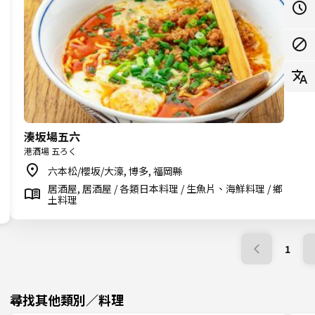
湊坂場五六
港酒場 五ろく
六本松/櫻坂/大濠, 博多, 福岡縣
居酒屋, 居酒屋 / 各類日本料理 / 生魚片、海鮮料理 / 鄉
土料理
1
尋找其他類別／料理