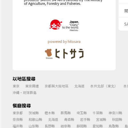
of Agriculture, Forestry and Fisheries.
S
powered by hitosara
以地區搜尋
東京
東京周遭
京都與大阪地區
北海道
本州北部（東北）
本
沖繩・琉球群島
餐廳搜尋
東京都
茨城縣
櫪木縣
群馬縣
埼玉縣
千葉縣
神奈川縣
奈良縣
和歌山縣
北海道
青森縣
岩手縣
宮城縣
秋田縣
福井縣
山梨縣
長野縣
岐阜縣
靜岡縣
愛知縣
鳥取縣
島