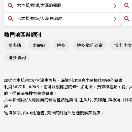
六本松/櫻坂/大濠的餐廳
六本松/櫻坂/大濠 居酒屋
熱門地區與類別
博多站
太宰府
博多
博多 歡迎幼童
博多 中
博多 壽司
請從六本松/櫻坂/大濠生魚片、海鮮料理訊息中選擇感興趣的餐廳
利用SAVOR JAPAN，您可以根據您的條件如地區，預算和種類，從
廳。從
福岡縣
搜索美食餐廳。
六本松/櫻坂/大濠推薦的料理種類是
壽司
,
生魚片
,
天婦羅
,
鐵板燒
,
涮涮鍋
屋
。
從
博多站
,
西中洲/春吉
,
天神
的附近訊息種搜索美食店。