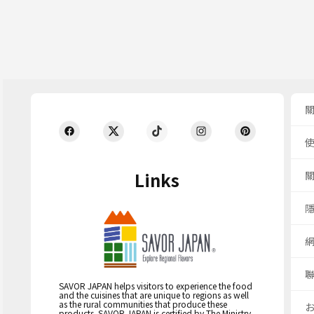
Links
SAVOR JAPAN helps visitors to experience the food
and the cuisines that are unique to regions as well
as the rural communities that produce these
products. SAVOR JAPAN is certified by The Ministry