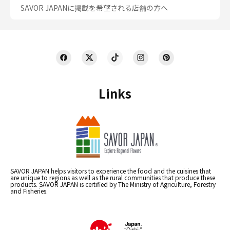
SAVOR JAPANに掲載を希望される店舗の方へ
Links
SAVOR JAPAN helps visitors to experience the food and the cuisines that
are unique to regions as well as the rural communities that produce these
products. SAVOR JAPAN is certified by The Ministry of Agriculture, Forestry
and Fisheries.