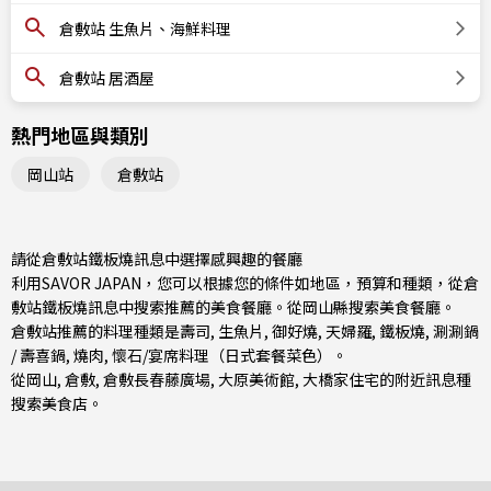
倉敷站 生魚片、海鮮料理
倉敷站 居酒屋
熱門地區與類別
岡山站
倉敷站
請從倉敷站鐵板燒訊息中選擇感興趣的餐廳
利用SAVOR JAPAN，您可以根據您的條件如地區，預算和種類，從倉
敷站鐵板燒訊息中搜索推薦的美食餐廳。從
岡山縣
搜索美食餐廳。
倉敷站推薦的料理種類是
壽司
,
生魚片
,
御好燒
,
天婦羅
,
鐵板燒
,
涮涮鍋
/ 壽喜鍋
,
燒肉
,
懷石/宴席料理（日式套餐菜色）
。
從
岡山
,
倉敷
, 倉敷長春藤廣場, 大原美術館, 大橋家住宅的附近訊息種
搜索美食店。