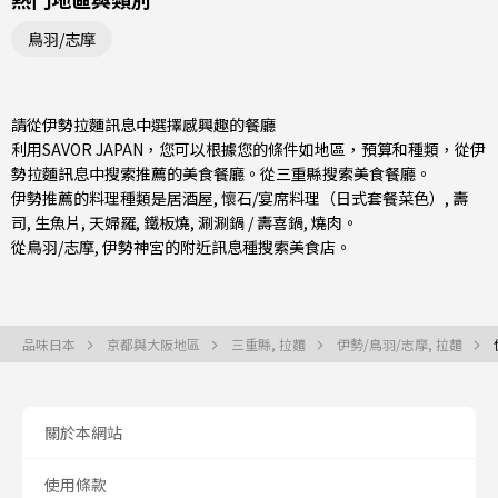
鳥羽/志摩
請從伊勢拉麵訊息中選擇感興趣的餐廳
利用SAVOR JAPAN，您可以根據您的條件如地區，預算和種類，從伊
勢拉麵訊息中搜索推薦的美食餐廳。從
三重縣
搜索美食餐廳。
伊勢推薦的料理種類是
居酒屋
,
懷石/宴席料理（日式套餐菜色）
,
壽
司
,
生魚片
,
天婦羅
,
鐵板燒
,
涮涮鍋 / 壽喜鍋
,
燒肉
。
從
鳥羽/志摩
, 伊勢神宮的附近訊息種搜索美食店。
品味日本
京都與大阪地區
三重縣, 拉麵
伊勢/鳥羽/志摩, 拉麵
關於本網站
使用條款