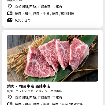
京都御所/西陣, 京都市區, 京都府
燒肉、和牛, 烤肉、牛排 / 燒肉 / 韓國料理
6,000 日幣
燒肉・內臟 牛京 西陣本店
焼肉・ホルモン 牛京～ごきょう～ 西陣本店
京都御所/西陣, 京都市區, 京都府
燒肉、和牛, 烤肉、牛排 / 燒肉 / 內臟 / 韓式拌飯