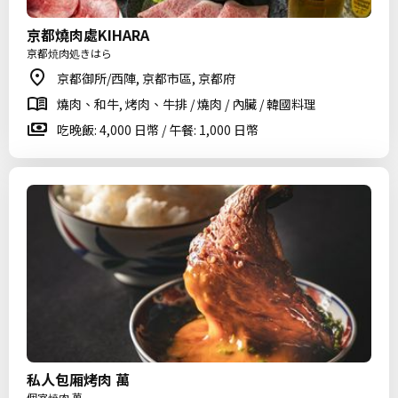
京都燒肉處KIHARA
京都焼肉処きはら
京都御所/西陣, 京都市區, 京都府
燒肉、和牛, 烤肉、牛排 / 燒肉 / 內臟 / 韓國料理
吃晚飯: 4,000 日幣 / 午餐: 1,000 日幣
私人包厢烤肉 萬
個室焼肉 萬