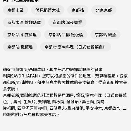
京都市區
伏見稻荷大社
京都站
北京京都
京都市區 歡迎幼童
京都站 深夜營業
京都站 印度料理
京都站 牛排 鐵板燒
京都站 鰻魚
京都站 鐵板燒
京都府 宴席料理（日式套餐菜色）
請從京都御所/西陣燒肉、和牛訊息中選擇感興趣的餐廳
利用SAVOR JAPAN，您可以根據您的條件如地區，預算和種類，從京
都御所/西陣燒肉、和牛訊息中搜索推薦的美食餐廳。從
京都府
搜索美
食餐廳。
京都御所/西陣推薦的料理種類是
居酒屋
,
懷石/宴席料理（日式套餐菜
色）
,
壽司
,
生魚片
,
天婦羅
,
鐵板燒
,
涮涮鍋 / 壽喜鍋
,
燒肉
。
從
祗園
,
四條河原町/寺町
,
四條烏丸/烏丸御池
, 平安神宮, 京都故宮, 二
條城的附近訊息種搜索美食店。