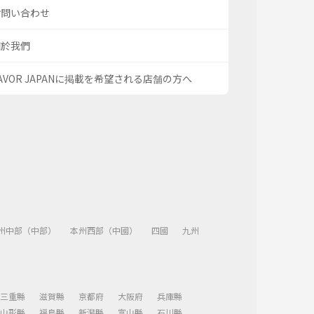
お問い合わせ
關於我們
AVOR JAPANに掲載を希望される店舗の方へ
州中部（中部）
本州西部（中國）
四國
九州
三重縣
滋賀縣
京都府
大阪府
兵庫縣
山形縣
福島縣
新潟縣
富山縣
石川縣