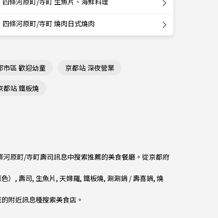
四條河原町/寺町 生魚片、海鮮料理
四條河原町/寺町 燒肉日式燒肉
都市區 歡迎幼童
京都站 深夜營業
京都站 鐵板燒
四條河原町/寺町壽司訊息中搜索推薦的美食餐廳。從
京都府
菜色）
,
壽司
,
生魚片
,
天婦羅
,
鐵板燒
,
涮涮鍋 / 壽喜鍋
,
燒
二條城的附近訊息種搜索美食店。