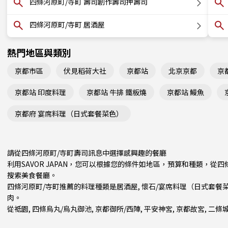
四條河原町/寺町 壽司創作壽司押壽司
四條河原町/寺町 居酒屋
熱門地區與類別
京都市區
伏見稻荷大社
京都站
北京京都
京
京都站 印度料理
京都站 牛排 鐵板燒
京都站 鰻魚
京都府 宴席料理（日式套餐菜色）
請從四條河原町/寺町壽司訊息中選擇感興趣的餐廳
利用SAVOR JAPAN，您可以根據您的條件如地區，預算和種類，從
搜索美食餐廳。
四條河原町/寺町推薦的料理種類是
居酒屋
,
懷石/宴席料理（日式套餐
肉
。
從
祗園
,
四條烏丸/烏丸御池
,
京都御所/西陣
, 平安神宮, 京都故宮, 