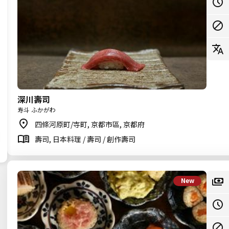
深川壽司
寿斗 ふかがわ
四條河原町/寺町, 京都市區, 京都府
壽司, 日本料理 / 壽司 / 創作壽司
New