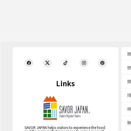
Links
SAVOR JAPAN helps visitors to experience the food