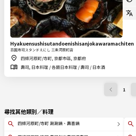
Hyakuensushisutandoenishisanjokawaramachiten
百圓寿司スタンドえにし 三条河原町店
四條河原町/寺町, 京都市區, 京都府
壽司, 日本料理 / 各類日本料理 / 壽司 / 日本酒
1
尋找其他類別／料理
四條河原町/寺町 涮涮鍋、壽喜鍋