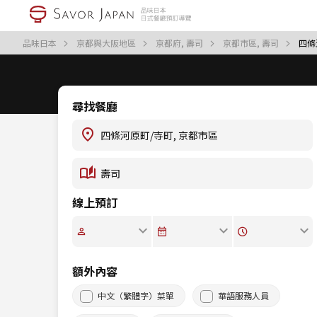
品味日本
京都與大阪地區
京都府, 壽司
京都市區, 壽司
四條
尋找餐廳
線上預訂
額外內容
中文（繁體字）菜單
華語服務人員