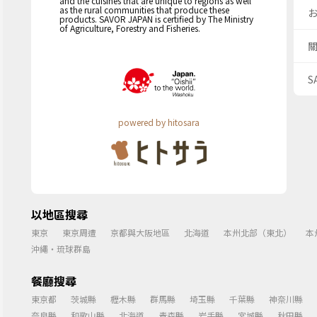
and the cuisines that are unique to regions as well
as the rural communities that produce these
products. SAVOR JAPAN is certified by The Ministry
of Agriculture, Forestry and Fisheries.
S
powered by hitosara
以地區搜尋
東京
東京周遭
京都與大阪地區
北海道
本州北部（東北）
本
沖繩・琉球群島
餐廳搜尋
東京都
茨城縣
櫪木縣
群馬縣
埼玉縣
千葉縣
神奈川縣
奈良縣
和歌山縣
北海道
青森縣
岩手縣
宮城縣
秋田縣