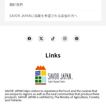
關於我們
SAVOR JAPANに掲載を希望される店舗の方へ
Links
SAVOR JAPAN helps visitors to experience the food and the cuisines that
are unique to regions as well as the rural communities that produce these
products. SAVOR JAPAN is certified by The Ministry of Agriculture, Forestry
and Fisheries.