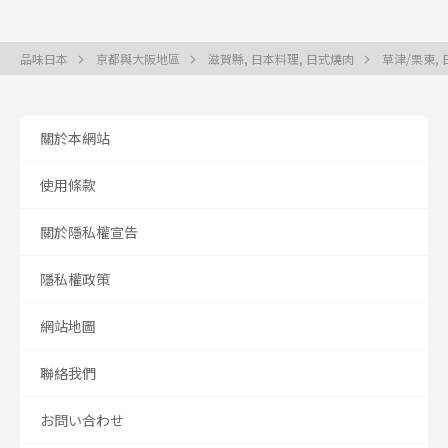
品味日本
京都與大阪地區
滋賀縣, 日本料理, 日式燒肉
草津/栗東,
關於本網站
使用條款
關於隱私權宣告
隱私權政策
網站地圖
聯絡我們
お問い合わせ