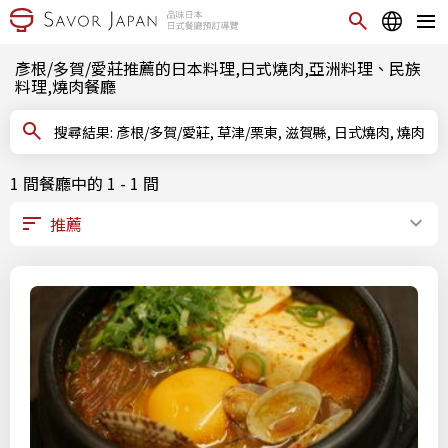
彥根/多賀/愛莊推薦的日本料理,日式燒肉,亞洲料理、民族
料理,燒肉餐廳
搜尋結果: 彥根/多賀/愛莊, 草津/栗東, 滋賀縣, 日式燒肉, 燒肉
1 間餐廳中的 1 - 1 間