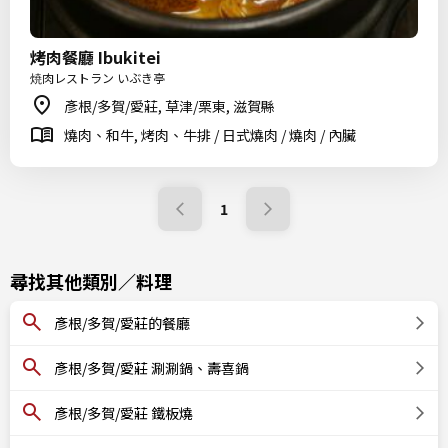
烤肉餐廳 Ibukitei
焼肉レストラン いぶき亭
彥根/多賀/愛莊, 草津/栗東, 滋賀縣
燒肉、和牛, 烤肉、牛排 / 日式燒肉 / 燒肉 / 內臟
1
尋找其他類別／料理
彥根/多賀/愛莊的餐廳
彥根/多賀/愛莊 涮涮鍋、壽喜鍋
彥根/多賀/愛莊 鐵板燒