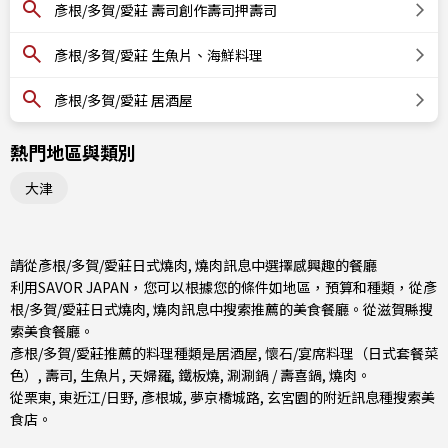
彥根/多賀/愛莊 壽司創作壽司押壽司
彥根/多賀/愛莊 生魚片、海鮮料理
彥根/多賀/愛莊 居酒屋
熱門地區與類別
大津
請從彥根/多賀/愛莊日式燒肉, 燒肉訊息中選擇感興趣的餐廳
利用SAVOR JAPAN，您可以根據您的條件如地區，預算和種類，從彥
根/多賀/愛莊日式燒肉, 燒肉訊息中搜索推薦的美食餐廳。從
滋賀縣
搜
索美食餐廳。
彥根/多賀/愛莊推薦的料理種類是
居酒屋
,
懷石/宴席料理（日式套餐菜
色）
,
壽司
,
生魚片
,
天婦羅
,
鐵板燒
,
涮涮鍋 / 壽喜鍋
,
燒肉
。
從
栗東
,
東近江/日野
, 彥根城, 夢京橋城路, 玄宮園的附近訊息種搜索美
食店。