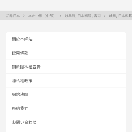
品味日本
本州中部（中部）
岐阜縣, 日本料理, 壽司
岐阜, 日本料理
關於本網站
使用條款
關於隱私權宣告
隱私權政策
網站地圖
聯絡我們
お問い合わせ