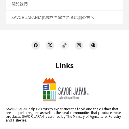
關於我們
SAVOR JAPANに掲載を希望される店舗の方へ
Links
SAVOR JAPAN helps visitors to experience the food and the cuisines that
are unique to regions as well as the rural communities that produce these
products. SAVOR JAPAN is certified by The Ministry of Agriculture, Forestry
and Fisheries.