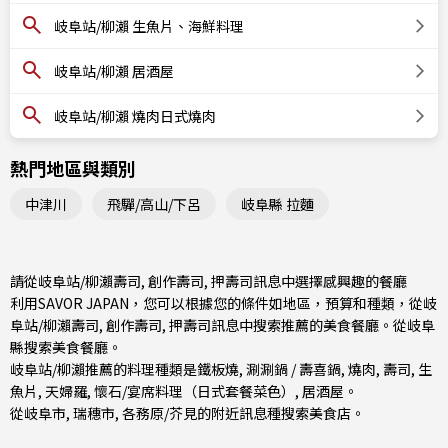
岐阜站/柳瀨 生魚片、海鮮料理
岐阜站/柳瀨 居酒屋
岐阜站/柳瀨 燒肉日式燒肉
熱門地區與類別
中津川
飛驒/高山/下呂
岐阜縣 拉麵
請從岐阜站/柳瀨壽司, 創作壽司, 押壽司訊息中選擇感興趣的餐廳
利用SAVOR JAPAN，您可以根據您的條件如地區，預算和種類，從岐
阜站/柳瀨壽司, 創作壽司, 押壽司訊息中搜索推薦的美食餐廳。從
岐阜
縣
搜索美食餐廳。
岐阜站/柳瀨推薦的料理種類是
鐵板燒
,
涮涮鍋 / 壽喜鍋
,
燒肉
,
壽司
,
生
魚片
,
天婦羅
,
懷石/宴席料理（日式套餐菜色）
,
居酒屋
。
從
岐阜市
,
瑞穗市
,
各務原/芥見
的附近訊息種搜索美食店。