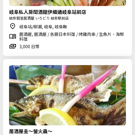
岐阜私人房間酒館伊織通岐阜站前店
岐阜個室居酒屋 いろどり 岐阜駅前店
岐阜站/柳瀨, 岐阜, 岐阜縣
居酒屋, 居酒屋 / 各類日本料理 / 烤雞肉串 / 生魚片、海鮮
料理
3,000 日幣
居酒屋圭〜螢火蟲〜