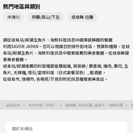
熱門地區與類別
中津川
飛驒/高山/下呂
岐阜縣 拉麵
請從岐阜站/柳瀨生魚片、海鮮料理訊息中選擇感興趣的餐廳
利用SAVOR JAPAN，您可以根據您的條件如地區，預算和種類，從岐
阜站/柳瀨生魚片、海鮮料理訊息中搜索推薦的美食餐廳。從
岐阜縣
搜
索美食餐廳。
岐阜站/柳瀨推薦的料理種類是
鐵板燒
,
涮涮鍋 / 壽喜鍋
,
燒肉
,
壽司
,
生
魚片
,
天婦羅
,
懷石/宴席料理（日式套餐菜色）
,
居酒屋
。
從
岐阜市
,
瑞穗市
,
各務原/芥見
的附近訊息種搜索美食店。
品味日本
本州中部（中部）
岐阜縣, 日本料理, 生魚片、海鮮料理
關於本網站