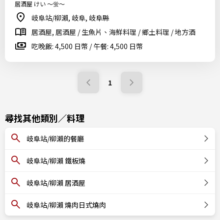
居酒屋 けい ～蛍～
岐阜站/柳瀨, 岐阜, 岐阜縣
居酒屋, 居酒屋 / 生魚片、海鮮料理 / 鄉土料理 / 地方酒
吃晚飯: 4,500 日幣 / 午餐: 4,500 日幣
1
尋找其他類別／料理
岐阜站/柳瀨的餐廳
岐阜站/柳瀨 鐵板燒
岐阜站/柳瀨 居酒屋
岐阜站/柳瀨 燒肉日式燒肉