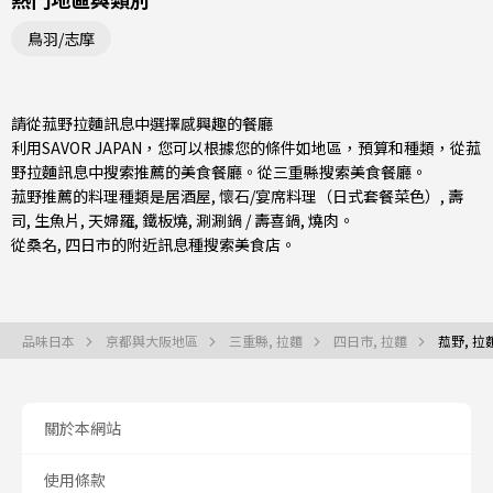
鳥羽/志摩
請從菰野拉麵訊息中選擇感興趣的餐廳
利用SAVOR JAPAN，您可以根據您的條件如地區，預算和種類，從菰
野拉麵訊息中搜索推薦的美食餐廳。從
三重縣
搜索美食餐廳。
菰野推薦的料理種類是
居酒屋
,
懷石/宴席料理（日式套餐菜色）
,
壽
司
,
生魚片
,
天婦羅
,
鐵板燒
,
涮涮鍋 / 壽喜鍋
,
燒肉
。
從
桑名
,
四日市
的附近訊息種搜索美食店。
品味日本
京都與大阪地區
三重縣, 拉麵
四日市, 拉麵
菰野, 拉
關於本網站
使用條款