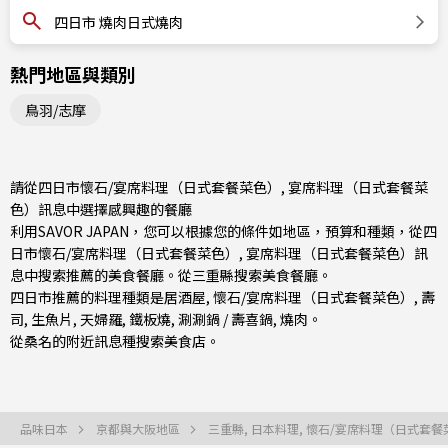
四日市 燒肉日式燒肉
熱門地區與類別
鳥羽/志摩
請從四日市懷石/宴席料理（日式套餐菜色）, 宴席料理（日式套餐菜
色）訊息中選擇感興趣的餐廳
利用SAVOR JAPAN，您可以根據您的條件如地區，預算和種類，從四
日市懷石/宴席料理（日式套餐菜色）, 宴席料理（日式套餐菜色）訊
息中搜索推薦的美食餐廳。從
三重縣
搜索美食餐廳。
四日市推薦的料理種類是
居酒屋
,
懷石/宴席料理（日式套餐菜色）
,
壽
司
,
生魚片
,
天婦羅
,
鐵板燒
,
涮涮鍋 / 壽喜鍋
,
燒肉
。
從
桑名
的附近訊息種搜索美食店。
品味日本
京都與大阪地區
三重縣, 日本料理, 懷石/宴席料理（日式套