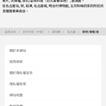
魚片
,
天婦羅
,
懷石/宴席料理（日式套餐菜色）
,
居酒屋
。
從
名古屋站
,
榮
,
稻澤
, 名古屋城, 明治村博物館, 五月和梅的家的附近訊
息種搜索美食店。
品味日本
本州中部（中部）
愛知縣
名古屋
新榮/東櫻/泉
關於本網站
使用條款
關於隱私權宣告
隱私權政策
網站地圖