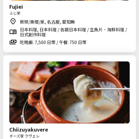
Fujiei
ふじ栄
新榮/東櫻/泉, 名古屋, 愛知縣
日本料理, 日本料理 / 各類日本料理 / 生魚片、海鮮料理 /
日式創作料理
吃晚飯: 7,500 日幣 / 午餐: 750 日幣
Chiizuyakuvere
チーズ家 クヴェレ