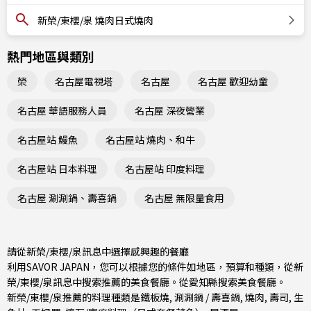
新榮/東櫻/泉 燒肉日式燒肉
熱門地區與類別
榮
名古屋電視塔
名古屋
名古屋 歡迎幼童
名古屋 華語服務人員
名古屋 深夜營業
名古屋站 鰻魚
名古屋站 燒肉、和牛
名古屋站 日本料理
名古屋站 印度料理
名古屋 涮涮鍋、壽喜鍋
名古屋 無限量食用
請從新榮/東櫻/泉訊息中選擇感興趣的餐廳
利用SAVOR JAPAN，您可以根據您的條件如地區，預算和種類，從新
榮/東櫻/泉訊息中搜索推薦的美食餐廳。從
愛知縣
搜索美食餐廳。
新榮/東櫻/泉推薦的料理種類是
鐵板燒
,
涮涮鍋 / 壽喜鍋
,
燒肉
,
壽司
,
生