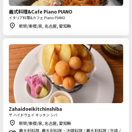
義式料理&Cafe Piano PIANO
イタリア料理&カフェ Piano PIANO
新榮/東櫻/泉, 名古屋, 愛知縣
Zahaidoeikitchinshiba
ザ ハイドウェイ キッチン シバ
新榮/東櫻/泉, 名古屋, 愛知縣
義大利料理, 義大利料理、法國料理 / 義大利料理 / 牛排 /