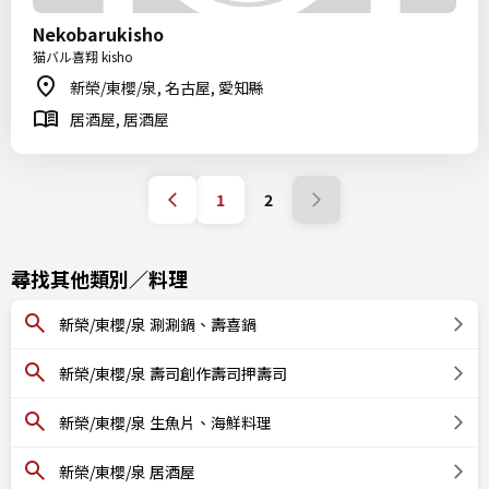
Nekobarukisho
猫バル喜翔 kisho
新榮/東櫻/泉, 名古屋, 愛知縣
居酒屋, 居酒屋
1
2
尋找其他類別／料理
新榮/東櫻/泉 涮涮鍋、壽喜鍋
新榮/東櫻/泉 壽司創作壽司押壽司
新榮/東櫻/泉 生魚片、海鮮料理
新榮/東櫻/泉 居酒屋