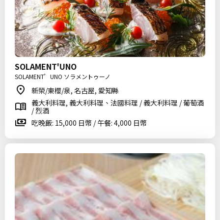
SOLAMENT'UNO
SOLAMENT’UNO ソラメントゥーノ
新榮/東櫻/泉, 名古屋, 愛知縣
義大利料理, 義大利料理、法國料理 / 義大利料理 / 葡萄酒
/ 烈酒
吃晚飯: 15,000 日幣 / 午餐: 4,000 日幣