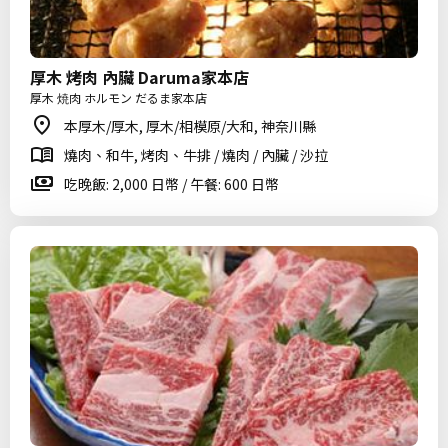
厚木 烤肉 內臟 Daruma家本店
厚木 焼肉 ホルモン だるま家本店
本厚木/厚木, 厚木/相模原/大和, 神奈川縣
燒肉、和牛, 烤肉、牛排 / 燒肉 / 內臟 / 沙拉
吃晚飯: 2,000 日幣 / 午餐: 600 日幣