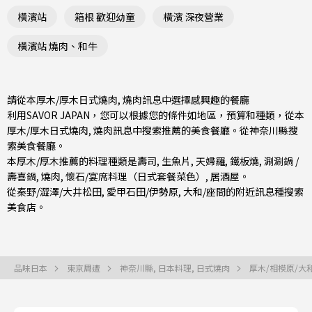
橫濱站
箱根 歡迎幼童
橫濱 深夜營業
橫濱站 燒肉、和牛
請從本厚木/厚木日式燒肉, 燒肉訊息中選擇感興趣的餐廳
利用SAVOR JAPAN，您可以根據您的條件如地區，預算和種類，從本
厚木/厚木日式燒肉, 燒肉訊息中搜索推薦的美食餐廳。從
神奈川縣
搜
索美食餐廳。
本厚木/厚木推薦的料理種類是
壽司
,
生魚片
,
天婦羅
,
鐵板燒
,
涮涮鍋 /
壽喜鍋
,
燒肉
,
懷石/宴席料理（日式套餐菜色）
,
居酒屋
。
從
秦野/澀澤/大井松田
,
愛甲石田/伊勢原
,
大和/座間
的附近訊息種搜索
美食店。
品味日本
東京周遭
神奈川縣, 日本料理, 日式燒肉
厚木/相模原/大和