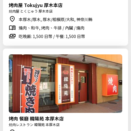
烤肉屋 Tokujyu 厚木本店
焼肉屋 とくじゅう 厚木本店
本厚木/厚木, 厚木/相模原/大和, 神奈川縣
燒肉、和牛, 烤肉、牛排 / 內臟 / 燒肉
吃晚飯: 1,500 日幣 / 午餐: 1,500 日幣
烤肉 餐廳 韓陽苑 本厚木店
焼肉レストラン 韓陽苑 本厚木店