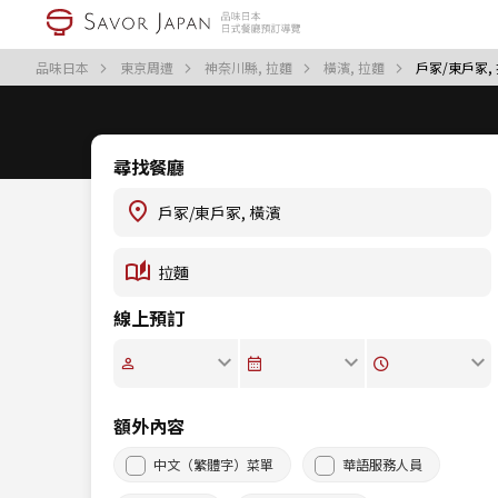
品味日本
東京周遭
神奈川縣, 拉麵
橫濱, 拉麵
戶冢/東戶冢,
尋找餐廳
線上預訂
額外內容
中文（繁體字）菜單
華語服務人員