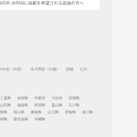
AVOR JAPANに掲載を希望される店舗の方へ
州中部（中部）
本州西部（中國）
四國
九州
三重縣
滋賀縣
京都府
大阪府
兵庫縣
山形縣
福島縣
新潟縣
富山縣
石川縣
根縣
岡山縣
廣島縣
山口縣
德島縣
香川縣
崎縣
鹿兒島縣
沖繩縣