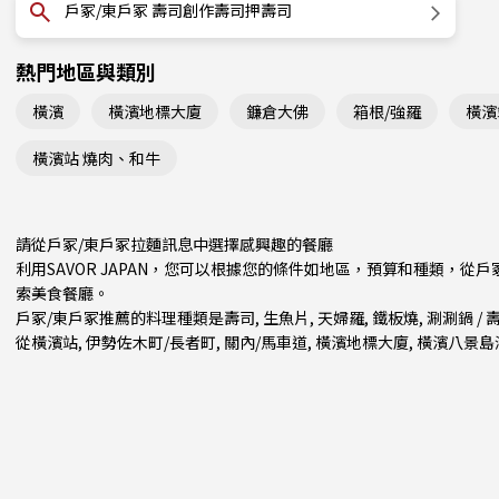
戶冢/東戶冢 壽司創作壽司押壽司
熱門地區與類別
橫濱
橫濱地標大廈
鐮倉大佛
箱根/強羅
橫濱
橫濱站 燒肉、和牛
請從戶冢/東戶冢拉麵訊息中選擇感興趣的餐廳
利用SAVOR JAPAN，您可以根據您的條件如地區，預算和種類，從
索美食餐廳。
戶冢/東戶冢推薦的料理種類是
壽司
,
生魚片
,
天婦羅
,
鐵板燒
,
涮涮鍋 / 
從
橫濱站
,
伊勢佐木町/長者町
,
關內/馬車道
, 橫濱地標大廈, 橫濱八景