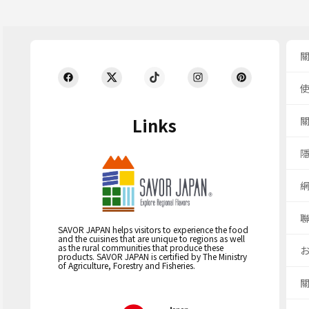
Links
SAVOR JAPAN helps visitors to experience the food
and the cuisines that are unique to regions as well
as the rural communities that produce these
products. SAVOR JAPAN is certified by The Ministry
of Agriculture, Forestry and Fisheries.