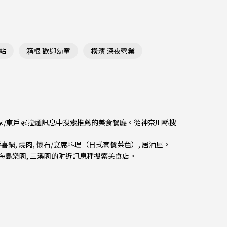
站
箱根 歡迎幼童
橫濱 深夜營業
戶冢/東戶冢拉麵訊息中搜索推薦的美食餐廳。從
神奈川縣
搜
壽喜鍋
,
燒肉
,
懷石/宴席料理（日式套餐菜色）
,
居酒屋
。
島海島樂園, 三溪園的附近訊息種搜索美食店。