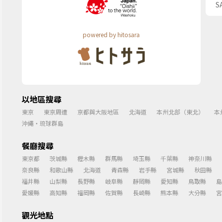
S
powered by hitosara
以地區搜尋
東京
東京周遭
京都與大阪地區
北海道
本州北部（東北）
本
沖繩・琉球群島
餐廳搜尋
東京都
茨城縣
櫪木縣
群馬縣
埼玉縣
千葉縣
神奈川縣
奈良縣
和歌山縣
北海道
青森縣
岩手縣
宮城縣
秋田縣
福井縣
山梨縣
長野縣
岐阜縣
靜岡縣
愛知縣
鳥取縣
島
愛媛縣
高知縣
福岡縣
佐賀縣
長崎縣
熊本縣
大分縣
宮
觀光地點