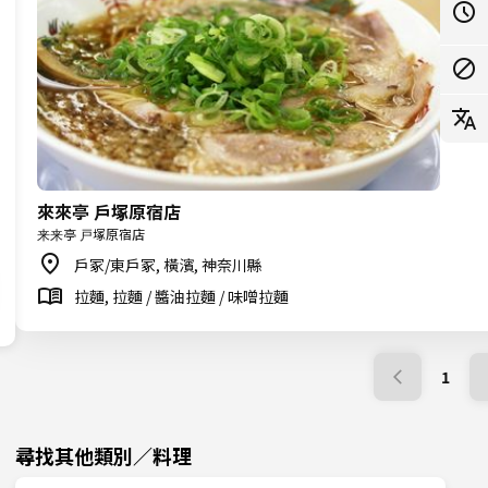
來來亭 戶塚原宿店
来来亭 戸塚原宿店
戶冢/東戶冢, 橫濱, 神奈川縣
拉麵, 拉麵 / 醬油拉麵 / 味噌拉麵
1
尋找其他類別／料理