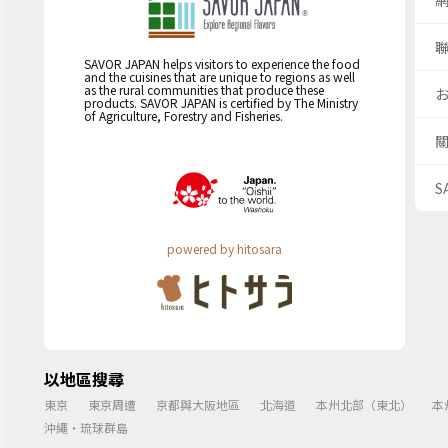
SAVOR JAPAN helps visitors to experience the food
and the cuisines that are unique to regions as well
as the rural communities that produce these
products. SAVOR JAPAN is certified by The Ministry
of Agriculture, Forestry and Fisheries.
S
powered by hitosara
以地區搜尋
東京
東京周遭
京都與大阪地區
北海道
本州北部（東北）
本
沖繩・琉球群島