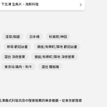
下北澤 生魚片、海鮮料理
淺草/兩國
日本橋
秋葉原/神田
新宿 歡迎幼童
銀座/有樂町/築地 歡迎幼童
澀谷 深夜營業
銀座/有樂町/築地 深夜營業
東京站 燒肉、和牛
澀谷 鐵板燒
從下北澤義式料理訊息中搜索推薦的美食餐廳。從
東京都
搜索