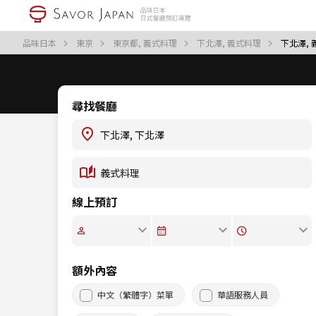
品味日本
東京
東京都, 義式料理
下北澤, 義式料理
下北澤,
尋找餐廳
線上預訂
額外內容
中文（繁體字）菜單
華語服務人員