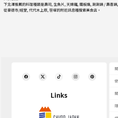
下北澤推薦的料理種類是
壽司
,
生魚片
,
天婦羅
,
鐵板燒
,
涮涮鍋 / 壽喜鍋
從
豪德寺/經堂
,
代代木上原
,
笹塚
的附近訊息種搜索美食店。
Links