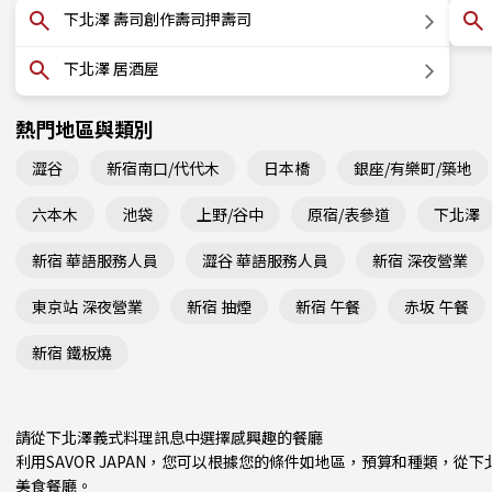
下北澤 壽司創作壽司押壽司
下北澤 居酒屋
熱門地區與類別
澀谷
新宿南口/代代木
日本橋
銀座/有樂町/築地
六本木
池袋
上野/谷中
原宿/表參道
下北澤
新宿 華語服務人員
澀谷 華語服務人員
新宿 深夜營業
東京站 深夜營業
新宿 抽煙
新宿 午餐
赤坂 午餐
新宿 鐵板燒
請從下北澤義式料理訊息中選擇感興趣的餐廳
利用SAVOR JAPAN，您可以根據您的條件如地區，預算和種類，
美食餐廳。