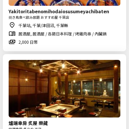
Yakitoritabenomihodaiosusumeyachibaten
焼き鳥食べ飲み放題 おすすめ屋 千葉店
千葉站, 千葉/津田沼, 千葉縣
居酒屋, 居酒屋 / 各類日本料理 / 烤雞肉串 / 內臟鍋
2,000 日幣
爐端幸房 炙屋 樂藏
炉端幸房 炙りや 楽蔵