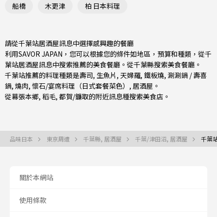
船橋
木更津
柏 日本料理
請從千葉站居酒屋訊息中選擇感興趣的餐廳
利用SAVOR JAPAN，您可以根據您的條件如地區，預算和種類，從千
葉站居酒屋訊息中搜索推薦的美食餐廳。從
千葉縣
搜索美食餐廳。
千葉站推薦的料理種類是
壽司
,
生魚片
,
天婦羅
,
鐵板燒
,
涮涮鍋 / 壽喜
鍋
,
燒肉
,
懷石/宴席料理（日式套餐菜色）
,
居酒屋
。
從
幕張本鄉
,
稻毛
,
都賀/鐮取
的附近訊息種搜索美食店。
品味日本
東京周遭
千葉縣, 居酒屋
千葉/津田沼, 居酒屋
千葉站
關於本網站
使用條款