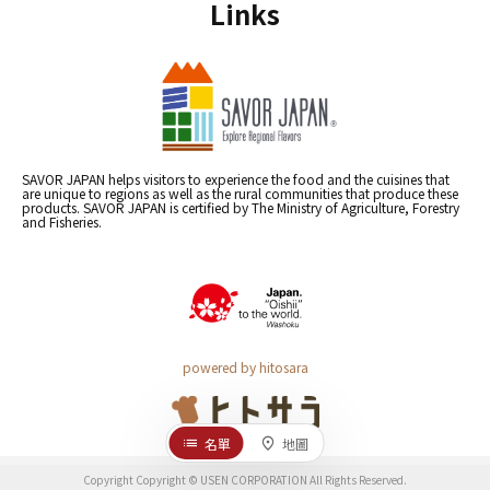
Links
SAVOR JAPAN helps visitors to experience the food and the cuisines that
are unique to regions as well as the rural communities that produce these
products. SAVOR JAPAN is certified by The Ministry of Agriculture, Forestry
and Fisheries.
powered by hitosara
名單
地圖
Copyright Copyright © USEN CORPORATION All Rights Reserved.