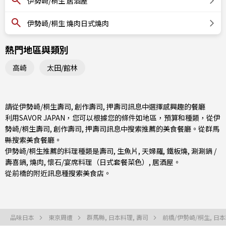
伊勢崎/桐生 居酒屋
伊勢崎/桐生 燒肉日式燒肉
熱門地區與類別
高崎
太田/館林
請從伊勢崎/桐生壽司, 創作壽司, 押壽司訊息中選擇感興趣的餐廳
利用SAVOR JAPAN，您可以根據您的條件如地區，預算和種類，從伊
勢崎/桐生壽司, 創作壽司, 押壽司訊息中搜索推薦的美食餐廳。從
群馬
縣
搜索美食餐廳。
伊勢崎/桐生推薦的料理種類是
壽司
,
生魚片
,
天婦羅
,
鐵板燒
,
涮涮鍋 /
壽喜鍋
,
燒肉
,
懷石/宴席料理（日式套餐菜色）
,
居酒屋
。
從
前橋
的附近訊息種搜索美食店。
品味日本
東京周遭
群馬縣, 日本料理, 壽司
前橋/伊勢崎/桐生, 日本