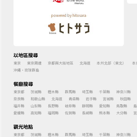
powered by hitosara
以地區搜尋
東京
東京周遭
京都與大阪地區
北海道
本州北部（東北）
本
沖繩・琉球群島
餐廳搜尋
東京都
茨城縣
櫪木縣
群馬縣
埼玉縣
千葉縣
神奈川縣
奈良縣
和歌山縣
北海道
青森縣
岩手縣
宮城縣
秋田縣
福井縣
山梨縣
長野縣
岐阜縣
靜岡縣
愛知縣
鳥取縣
島
愛媛縣
高知縣
福岡縣
佐賀縣
長崎縣
熊本縣
大分縣
宮
觀光地點
東京都
茨城縣
櫪木縣
群馬縣
埼玉縣
千葉縣
神奈川縣