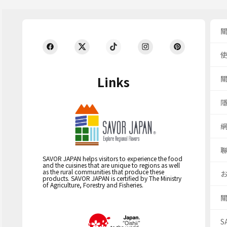
Links
SAVOR JAPAN helps visitors to experience the food
and the cuisines that are unique to regions as well
as the rural communities that produce these
products. SAVOR JAPAN is certified by The Ministry
of Agriculture, Forestry and Fisheries.
S