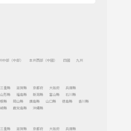
州中部（中部）
本州西部（中國）
四國
九州
三重縣
滋賀縣
京都府
大阪府
兵庫縣
山形縣
福島縣
新潟縣
富山縣
石川縣
根縣
岡山縣
廣島縣
山口縣
德島縣
香川縣
崎縣
鹿兒島縣
沖繩縣
三重縣
滋賀縣
京都府
大阪府
兵庫縣