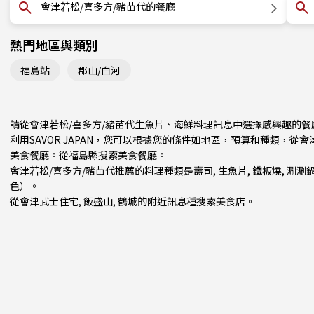
會津若松/喜多方/豬苗代的餐廳
熱門地區與類別
福島站
郡山/白河
請從會津若松/喜多方/豬苗代生魚片、海鮮料理訊息中選擇感興趣的餐
利用SAVOR JAPAN，您可以根據您的條件如地區，預算和種類，從
美食餐廳。從
福島縣
搜索美食餐廳。
會津若松/喜多方/豬苗代推薦的料理種類是
壽司
,
生魚片
,
鐵板燒
,
涮涮鍋
色）
。
從會津武士住宅, 飯盛山, 鶴城的附近訊息種搜索美食店。