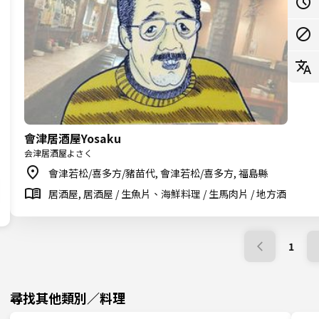
會津居酒屋Yosaku
会津居酒屋よさく
會津若松/喜多方/豬苗代, 會津若松/喜多方, 福島縣
居酒屋, 居酒屋 / 生魚片、海鮮料理 / 生馬肉片 / 地方酒
1
尋找其他類別／料理