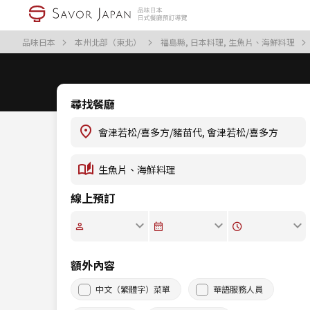
品味日本
本州北部（東北）
福島縣, 日本料理, 生魚片、海鮮料理
尋找餐廳
線上預訂
額外內容
中文（繁體字）菜單
華語服務人員