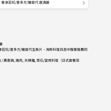
會津若松/喜多方/豬苗代 居酒屋
廳
會津若松/喜多方/豬苗代生魚片、海鮮料理訊息中搜索推薦的
 / 壽喜鍋
,
燒肉
,
天婦羅
,
懷石/宴席料理（日式套餐菜