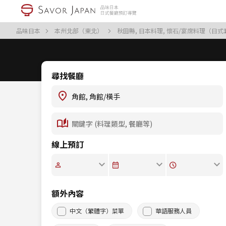
品味日本
本州北部（東北）
秋田縣, 日本料理, 懷石/宴席料理（日
尋找餐廳
線上預訂
額外內容
中文（繁體字）菜單
華語服務人員