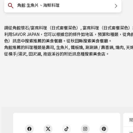
角館 生魚片、海鮮料理
請從角館懷石/宴席料理（日式套餐菜色）, 宴席料理（日式套餐菜色
利用SAVOR JAPAN，您可以根據您的條件如地區，預算和種類，從
色）訊息中搜索推薦的美食餐廳。從
秋田縣
搜索美食餐廳。
角館推薦的料理種類是
壽司
,
生魚片
,
鐵板燒
,
涮涮鍋 / 壽喜鍋
,
燒肉
,
天
從
橫手/湯沢
, 田沢湖, 抱返溪谷的附近訊息種搜索美食店。