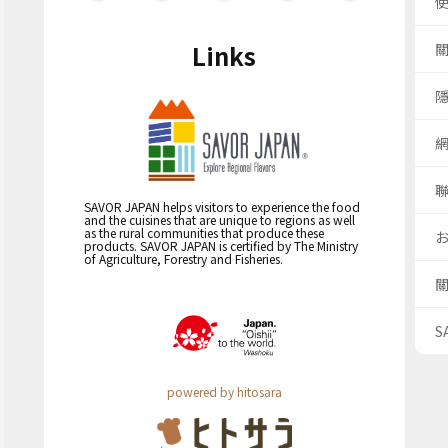
Links
SAVOR JAPAN helps visitors to experience the food
and the cuisines that are unique to regions as well
as the rural communities that produce these
products. SAVOR JAPAN is certified by The Ministry
of Agriculture, Forestry and Fisheries.
S
powered by hitosara