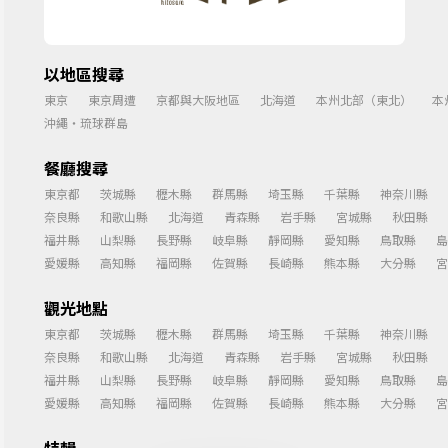
以地區搜尋
東京
東京周遭
京都與大阪地區
北海道
本州北部（東北）
本
沖繩・琉球群島
餐廳搜尋
東京都
茨城縣
櫪木縣
群馬縣
埼玉縣
千葉縣
神奈川縣
奈良縣
和歌山縣
北海道
青森縣
岩手縣
宮城縣
秋田縣
福井縣
山梨縣
長野縣
岐阜縣
靜岡縣
愛知縣
鳥取縣
島
愛媛縣
高知縣
福岡縣
佐賀縣
長崎縣
熊本縣
大分縣
宮
觀光地點
東京都
茨城縣
櫪木縣
群馬縣
埼玉縣
千葉縣
神奈川縣
奈良縣
和歌山縣
北海道
青森縣
岩手縣
宮城縣
秋田縣
福井縣
山梨縣
長野縣
岐阜縣
靜岡縣
愛知縣
鳥取縣
島
愛媛縣
高知縣
福岡縣
佐賀縣
長崎縣
熊本縣
大分縣
宮
特輯