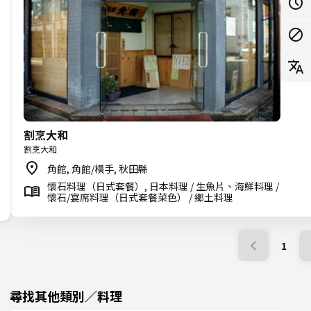
割烹大和
割烹大和
角館, 角館/橫手, 秋田縣
懷石料理（日式套餐）, 日本料理 / 生魚片、海鮮料理 /
懷石/宴席料理（日式套餐菜色） / 鄉土料理
1
尋找其他類別／料理